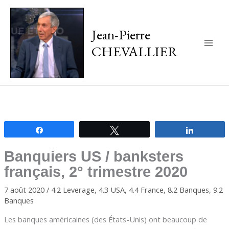
Jean-Pierre
CHEVALLIER
Main
Men
Partagez
Tweetez
Partagez
Banquiers US / banksters
français, 2° trimestre 2020
7 août 2020
/
4.2 Leverage
,
4.3 USA
,
4.4 France
,
8.2 Banques
,
9.2
Banques
Les banques américaines (des États-Unis) ont beaucoup de