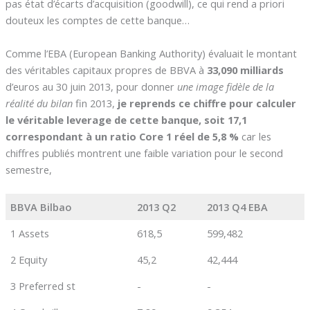
pas état d’écarts d’acquisition (goodwill), ce qui rend a priori
douteux les comptes de cette banque…
Comme l’EBA (European Banking Authority) évaluait le montant
des véritables capitaux propres de BBVA à
33,090 milliards
d’euros au 30 juin 2013, pour donner
une image fidèle de la
réalité du bilan
fin 2013,
je reprends ce chiffre pour calculer
le véritable leverage de cette banque, soit 17,1
correspondant à un ratio Core 1 réel de 5,8 %
car les
chiffres publiés montrent une faible variation pour le second
semestre,
BBVA Bilbao
2013 Q2
2013 Q4 EBA
1 Assets
618,5
599,482
2 Equity
45,2
42,444
3 Preferred st
-
-