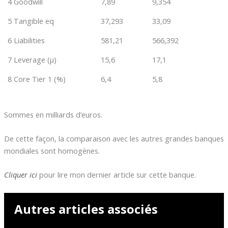
4 Goodwill
7,89
9,354
5 Tangible eq
37,293
33,09
6 Liabilities
581,21
566,392
7 Leverage (µ)
15,6
17,1
8 Core Tier 1 (%)
6,4
5,8
Sommes en milliards d’euros.
De cette façon, la comparaison avec les autres grandes banques
mondiales sont homogènes.
Cliquer ici
pour lire mon dernier article sur cette banque.
Autres articles associés