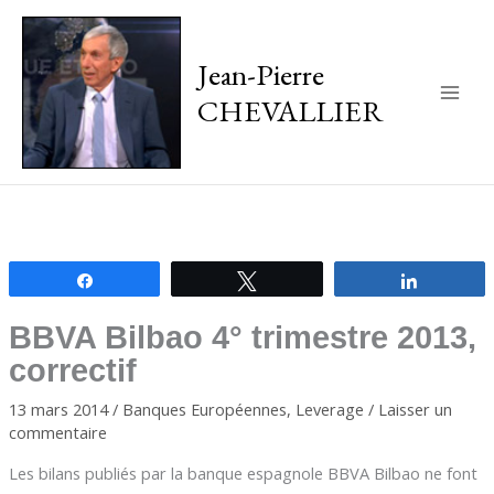
Jean-Pierre
CHEVALLIER
Main
Men
Partagez
Tweetez
Partagez
BBVA Bilbao 4° trimestre 2013,
correctif
13 mars 2014
/
Banques Européennes
,
Leverage
/
Laisser un
commentaire
Les bilans publiés par la banque espagnole BBVA Bilbao ne font