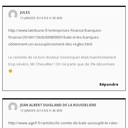
JULES
13 JANVIER 2014 À 8 H 38 MIN
http://www.latribune.fr/entreprises-finance/banques-
finance/20140113trib000809091/bale-iii-les-banques-
obtiennent-un-assouplissement-des-regles.html
Le remède de ce bon docteur Greenspan était manifestement
trop sévère, Mr Chevallier ! On ne parle que de 3% désormais
Répondre
JEAN ALBERT DUIGLAND DE LA ROUSSELIERE
13 JANVIER 2014 À 8 H 46 MIN
http://www.agefi.fr/articles/le-comite-de-bale-assouplit-le-ratio-