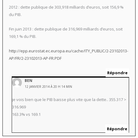
2012 : dette publique de 303,918 milliards d’euros, soit 156,9 %
du PIB.
Fin juin 2013 : dette publique de 316,969 milliards d’euros, soit
169,1 % du PIB.
http://epp.eurostat.ec.europa.eu/cache/ITY_PUBLIC/2-23102013-
AP/FR/2-23102013-AP-FR.PDF
Répondre
BEN
12 JANVIER 2014 À 20 H 14 MIN
je vois bien que le PIB baisse plus vite que la dette.. 355.317 >
316.969
163.3% vs 169.1
Répondre