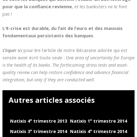
pour que la confiance revienne
, et les banksters ne le font
pas !
L’€-crise est durable, du fait de l’euro et des mauvais
fondamentaux persistants des banques
.
Cliquer ici
pour lire l’article de notre Bécassine adorée qui est
sensée avoir écrit toute seule :
One area of uncertainty for Europe
is the health of its banks. The forthcoming stress tests and asset-
quality review can help restore confidence and advance financial
integration, but only if they are conducted well.
Autres articles associés
Natixis 4° trimestre 2013
Natixis 1° trimestre 2014
Natixis 3° trimestre 2014
Natixis 4° trimestre 2014