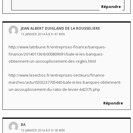
Répondre
JEAN ALBERT DUIGLAND DE LA ROUSSELIERE
13 JANVIER 2014 À 8 H 47 MIN
http://www.latribune.fr/entreprises-finance/banques-
finance/20140113trib000809091/bale-iii-les-banques-
obtiennent-un-assouplissement-des-regles.html
http://www.lesechos.fr/entreprises-secteurs/finance-
marches/actu/0203237705440-bale-iii-les-banques-obtiennent-
un-assouplissement-du-ratio-de-levier-642375.php
Répondre
BA
13 JANVIER 2014 À 9 H 18 MIN