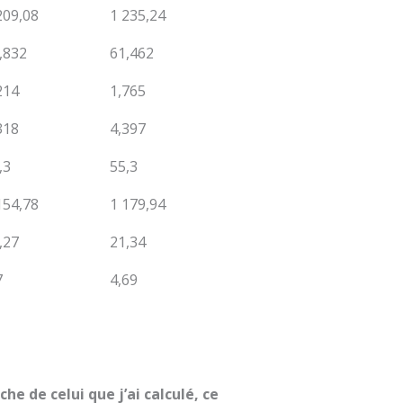
209,08
1 235,24
,832
61,462
214
1,765
318
4,397
,3
55,3
154,78
1 179,94
,27
21,34
7
4,69
e de celui que j’ai calculé, ce