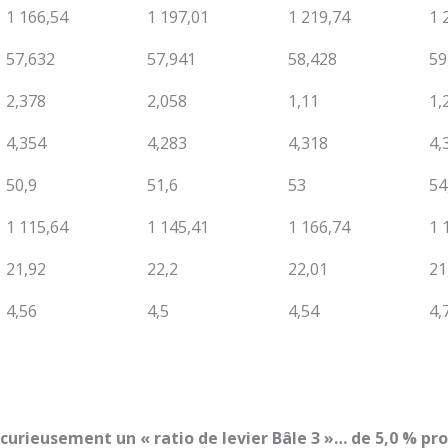
1 166,54
1 197,01
1 219,74
1 
57,632
57,941
58,428
59
2,378
2,058
1,11
1,
4,354
4,283
4,318
4,
50,9
51,6
53
54
1 115,64
1 145,41
1 166,74
1 
21,92
22,2
22,01
21
4,56
4,5
4,54
4,
urieusement un « ratio de levier Bâle 3 »… de 5,0 % proch