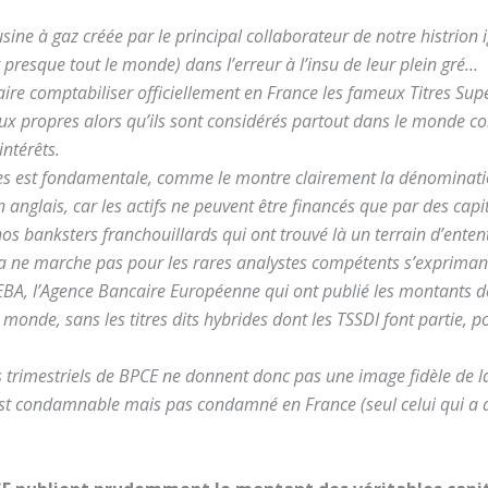
usine à gaz créée par le principal collaborateur de notre histrion i
 presque tout le monde) dans l’erreur à l’insu de leur plein gré…
 faire comptabiliser officiellement en France les fameux Titres S
ux propres alors qu’ils sont considérés partout dans le monde c
ntérêts.
ttes est fondamentale, comme le montre clairement la dénomination
n anglais, car les actifs ne peuvent être financés que par des cap
nos banksters franchouillards qui ont trouvé là un terrain d’ent
 ne marche pas pour les rares analystes compétents s’exprimant en
l’EBA, l’Agence Bancaire Européenne qui ont publié les montants d
 monde, sans les titres dits hybrides dont les TSSDI font partie, p
ts trimestriels de BPCE ne donnent donc pas une image fidèle de l
 est condamnable mais pas condamné en France (seul celui qui a 