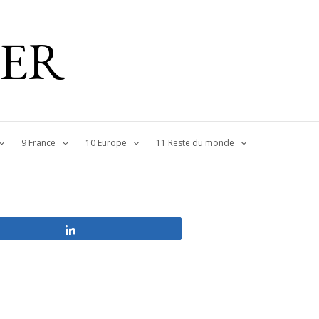
IER
9 France
10 Europe
11 Reste du monde
Partagez