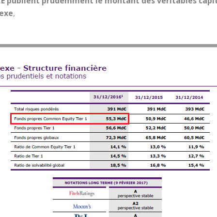
CE publient prudemment le montant des véritables capi
nexe
,