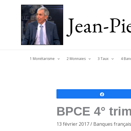
Jean-P
1 Monétarisme
2 Monnaies
3 Taux
4 Ban
Partagez
BPCE 4° trim
13 février 2017
/
Banques françai