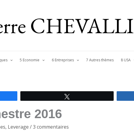
ierre CHEVALL
ques
5 Economie
6 Entreprises
7 Autres thèmes
8 USA
Tweetez
estre 2016
ses
,
Leverage
/
3 commentaires