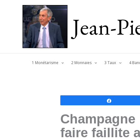
Jean-P
1 Monétarisme
2 Monnaies
3 Taux
4 Ban
Partagez
Champagne : 
faire faillit