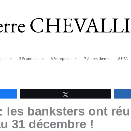
ierre CHEVALL
ques
5 Economie
6 Entreprises
7 Autres thèmes
8 USA
Tweetez
les banksters ont réu
e au 31 décembre !