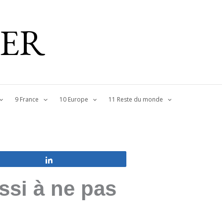
IER
9 France
10 Europe
11 Reste du monde
Partagez
ssi à ne pas