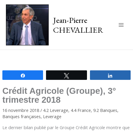
Jean-Pierre
CHEVALLIER
Main
Men
Partagez
Tweetez
Partagez
Crédit Agricole (Groupe), 3°
trimestre 2018
16 novembre 2018
/
4.2 Leverage
,
4.4 France
,
9.2 Banques
,
Banques françaises
,
Leverage
Le dernier bilan publié par le Groupe Crédit Agricole montre que