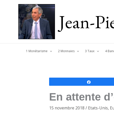
Jean-P
1 Monétarisme
2 Monnaies
3 Taux
4 Ban
Partagez
En attente d
15 novembre 2018
/
Etats-Unis
,
E