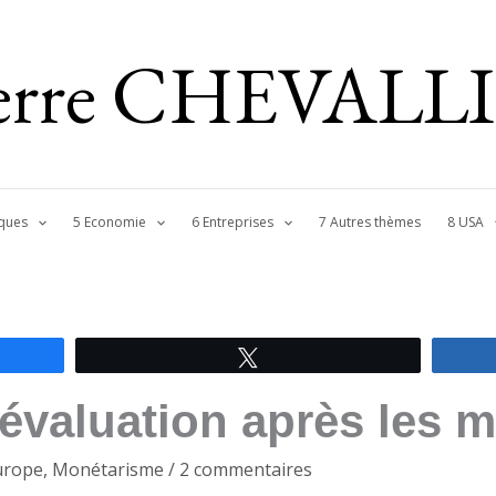
ierre CHEVALL
ques
5 Economie
6 Entreprises
7 Autres thèmes
8 USA
Tweetez
’évaluation après les
urope
,
Monétarisme
/
2 commentaires