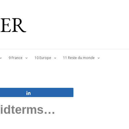
IER
9 France
10 Europe
11 Reste du monde
Partagez
 midterms…