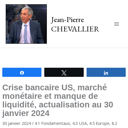
Jean-Pierre
CHEVALLIER
Main
Men
Partagez
Tweetez
Partagez
Crise bancaire US, marché
monétaire et manque de
liquidité, actualisation au 30
janvier 2024
30 janvier 2024
/
4.1 Fondamentaux
,
4.3 USA
,
4.5 Europe
,
8.2