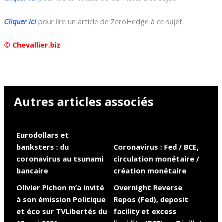
Cliquer ici
pour lire un article de ZeroHedge à ce sujet.
© Chevallier.biz
Autres articles associés
Eurodollars et
banksters : du
Coronavirus : Fed / BCE,
coronavirus au tsunami
circulation monétaire /
bancaire
création monétaire
Olivier Pichon m’a invité
Overnight Reverse
à son émission Politique
Repos (Fed), deposit
et éco sur TVLibertés du
facility et excess