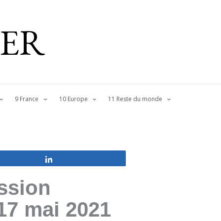
IER
9 France
10 Europe
11 Reste du monde
Partagez
ission
 17 mai 2021