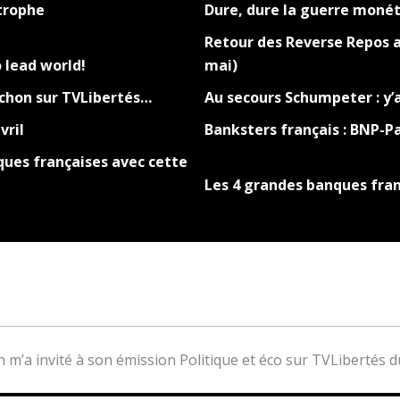
strophe
Dure, dure la guerre monéta
Retour des Reverse Repos a
 lead world!
mai)
Pichon sur TVLibertés…
Au secours Schumpeter : y’a
vril
Banksters français : BNP-P
ques françaises avec cette
Les 4 grandes banques franç
on m’a invité à son émission Politique et éco sur TVLibertés 