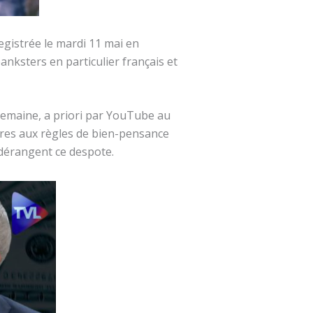
gistrée le mardi 11 mai en
nksters en particulier français et
semaine, a priori par YouTube au
res aux règles de bien-pensance
 dérangent ce despote.