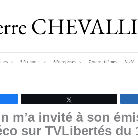
ierre CHEVALL
ques
5 Economie
6 Entreprises
7 Autres thèmes
8 USA
Tweetez
on m’a invité à son ém
 éco sur TVLibertés du