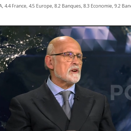
A
,
4.4 France
,
4.5 Europe
,
8.2 Banques
,
8.3 Economie
,
9.2 Ba