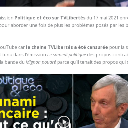
mission
Politique et éco sur TVLibertés
du 17 mai 2021 enre
our aborder une fois de plus les problèmes posés par les ba
 YouTube car
la chaine TVLibertés a été censurée
pour la 
t tenu dans l’émission
Le samedi politique
des propos contrai
 la bande du
Mignon poudré
parce qu’il tenait des propos qui