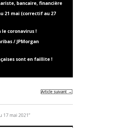
riste, bancaire, financière
u 21 mai (correctif au 27
 le coronavirus !
aribas / JPMorgan
aises sont en faillite !
Article suivant
→
du 17 mai 2021”