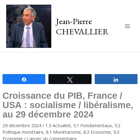
Jean-Pierre
CHEVALLIER
Main
Men
Partagez
Tweetez
Partagez
Croissance du PIB, France /
USA : socialisme / libéralisme,
au 29 décembre 2024
29 décembre 2024
/
1.3 Actualité
,
5.1 Fondamentaux
,
5.2
Politique monétaire
,
8.1 Monétarisme
,
8.3 Economie
,
9.3
Economie
/
Laisser un commentaire