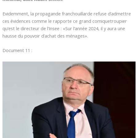
Evidemment, la propagande franchouillarde refuse d’admettre
ces évidences comme le rapporte ce grand comiquetroupier
qu’est le directeur de l’Insee : «Sur l’année 2024, il y aura une
hausse du pouvoir d’achat des ménages».
Document 11 :