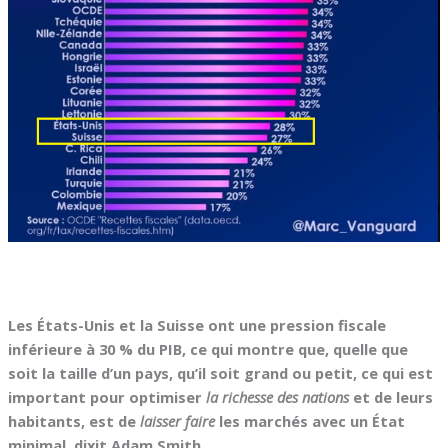
Les États-Unis et la Suisse ont une pression fiscale
inférieure à 30 % du PIB, ce qui montre que, quelle que
soit la taille d’un pays, qu’il soit grand ou petit, ce qui est
important pour optimiser
la richesse des nations
et de leurs
habitants, est de
laisser faire
les marchés avec un État
minimal, dixit Adam Smith.