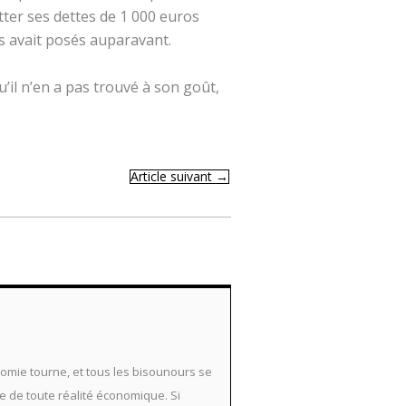
itter ses dettes de 1 000 euros
es avait posés auparavant.
u’il n’en a pas trouvé à son goût,
Article suivant
→
nomie tourne, et tous les bisounours se
ée de toute réalité économique. Si