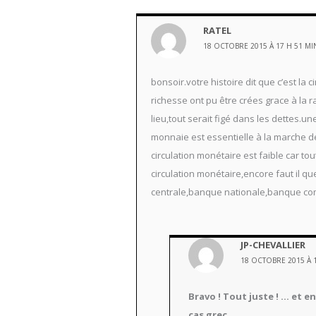
RATEL
18 OCTOBRE 2015 À 17 H 51 MI
bonsoir.votre histoire dit que c’est l
richesse ont pu être crées grace à la rap
lieu,tout serait figé dans les dettes.
monnaie est essentielle à la marche d
circulation monétaire est faible car to
circulation monétaire,encore faut il qu
centrale,banque nationale,banque comm
JP-CHEVALLIER
18 OCTOBRE 2015 À 
Bravo ! Tout juste ! … et e
cas grec.