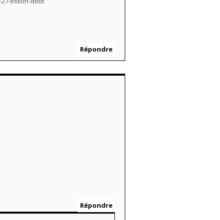
7-trillion-debt
Répondre
Répondre