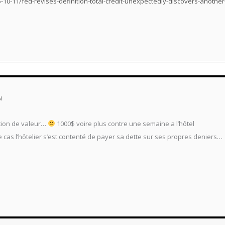
-11/fed-revises-definition-total-credit-unexpectedly-discovers-another-2
N
réation de valeur…
1000$ voire plus contre une semaine a l’hôtel
 cas l’hôtelier s’est contenté de payer sa dette sur ses propres deniers…