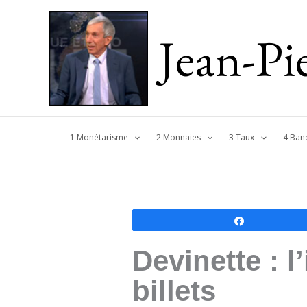
Jean-P
1 Monétarisme
2 Monnaies
3 Taux
4 Ban
Partagez
Devinette : 
billets