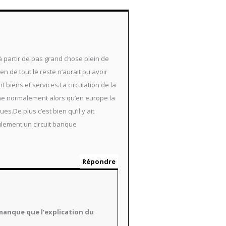
à partir de pas grand chose plein de
ien de tout le reste n’aurait pu avoir
 biens et services.La circulation de la
nne normalement alors qu’en europe la
s.De plus c’est bien qu’il y ait
eulement un circuit banque
Répondre
e manque que l’explication du