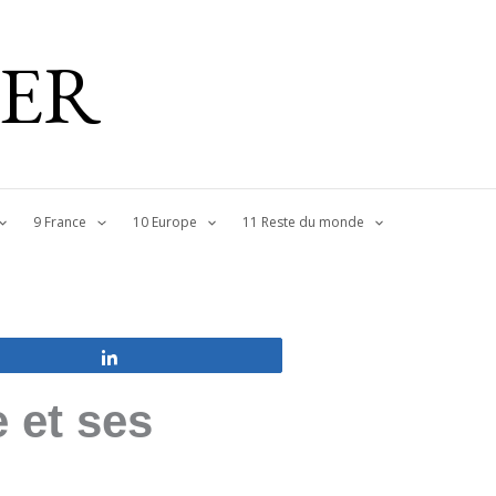
IER
9 France
10 Europe
11 Reste du monde
Partagez
 et ses