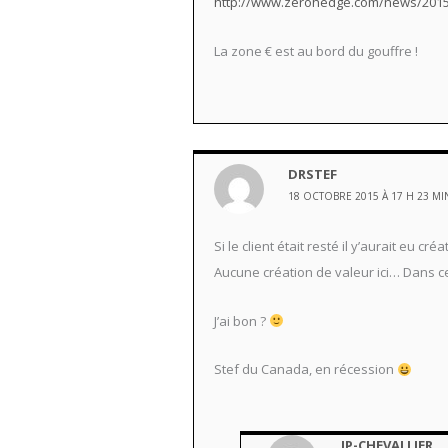
http://www.zerohedge.com/news/2015-10
La zone € est au bord du gouffre !
DRSTEF
18 OCTOBRE 2015 À 17 H 23 MI
Si le client était resté il y’aurait eu c
Aucune création de valeur ici… Dans ce
J’ai bon ?
Stef du Canada, en récession
JP-CHEVALLIER