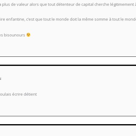
n’a plus de valeur alors que tout détenteur de capital cherche légitimement à l
stoire enfantine, c’est que tout le monde doit la même somme à tout le mo
des bisounours
N
voulais écrire détient