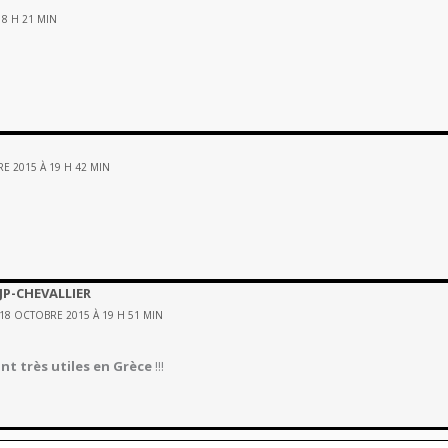
18 H 21 MIN
E 2015 À 19 H 42 MIN
JP-CHEVALLIER
18 OCTOBRE 2015 À 19 H 51 MIN
nt très utiles en Grèce
!!!