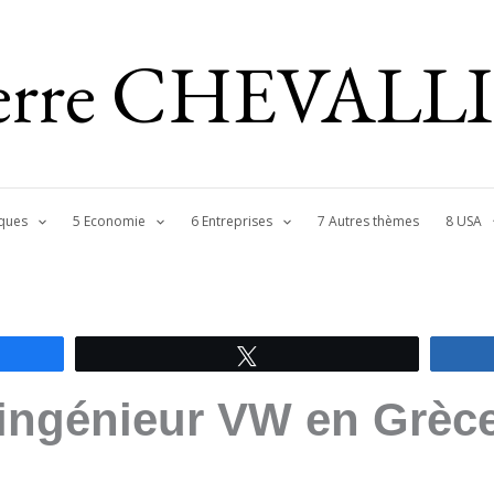
ierre CHEVALL
ques
5 Economie
6 Entreprises
7 Autres thèmes
8 USA
Tweetez
l’ingénieur VW en Grèce