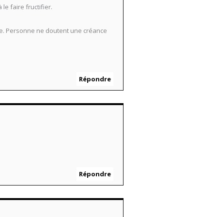
e faire fructifier.
nde. Personne ne doutent une créance
Répondre
Répondre