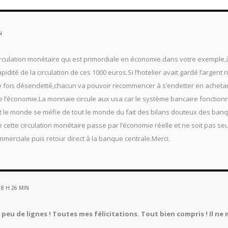
N
a circulation monétaire qui est primordiale en économie.dans votre exemple,
idité de la circulation de ces 1000 euros.Si l’hotelier avait gardé l’argent r
une fois désendetté,chacun va pouvoir recommencer à s’endetter en achetant
e l’économie.La monnaie circule aux usa car le système bancaire fonctio
ut le monde se méfie de tout le monde du fait des bilans douteux des banque
e cette circulation monétaire passe par l’économie réelle et ne soit pas s
erciale puis retour direct à la banque centrale.Merci.
18 H 26 MIN
n peu de lignes ! Toutes mes félicitations. Tout bien compris ! Il n