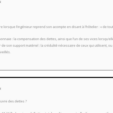
N
re lorsque l’ingénieur reprend son acompte en disant à l’hôtelier : « de tout
 monnaie : la compensation des dettes, ainsi que l’un de ses vices lorsqu’e
e son support matériel : la crédulité nécessaire de ceux qui utilisent, ou la
eillés.
N
uvre des dettes ?