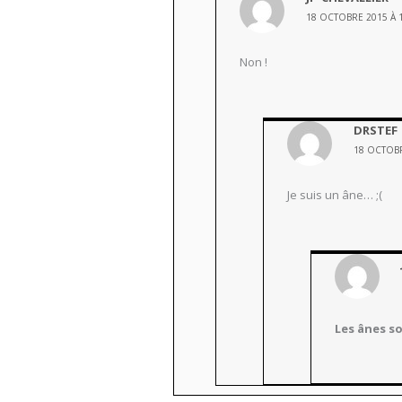
18 OCTOBRE 2015 À 
Non !
DRSTEF
18 OCTOBR
Je suis un âne… ;(
Les ânes so