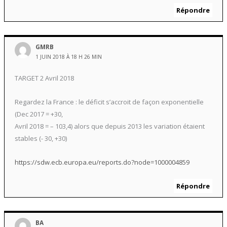
Répondre
GMRB
1 JUIN 2018 À 18 H 26 MIN
TARGET 2 Avril 2018
Regardez la France : le déficit s’accroit de façon exponentielle
(Dec 2017 = +30,
Avril 2018 = – 103,4) alors que depuis 2013 les variation étaient
stables (- 30, +30)
https://sdw.ecb.europa.eu/reports.do?node=1000004859
Répondre
BA