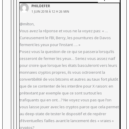
PHILDEFER
1 JUIN 2018 À 12 H 26 MIN
@milton,
Vous avez la réponse et vous ne la voyez pas: « …
Curieusement le FBI, Bercy, les pourritures de Davos
ferment les yeux pour l’instant …. »
Posez vous la question de ce qui se passera lorsqu’ils
cesseront de fermer les yeux… Seriez vous assez naïf
pour croire que lorsque les états basculeront vers leurs
monnaies cryptos propres, ils vous octroieront la
convertibilité de vos bitcoins et autres au taux fort plutôt
que de se contenter de les interdire pour X raison: en
prétextant par exemple que ce sont surtout les
trafiquants qui en ont…? Ne voyez vous pas que l’on
vous laisse jouer avec les cryptos parce que cela permet
au deep-state de tester le dispositif et de repérer
d’éventuelles failles avant le lancement des « vraies »
cryptos?