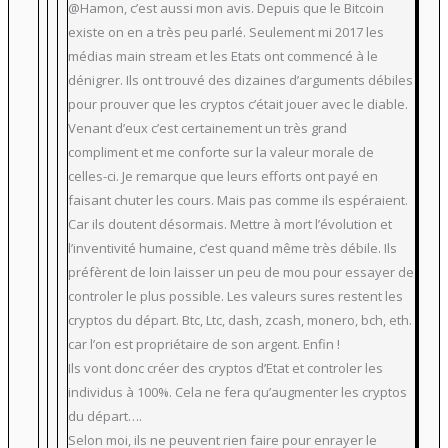
@Hamon, c’est aussi mon avis. Depuis que le Bitcoin
existe on en a très peu parlé. Seulement mi 2017 les
médias main stream et les Etats ont commencé à le
dénigrer. Ils ont trouvé des dizaines d’arguments débiles
pour prouver que les cryptos c’était jouer avec le diable.
Venant d’eux c’est certainement un très grand
compliment et me conforte sur la valeur morale de
celles-ci. Je remarque que leurs efforts ont payé en
faisant chuter les cours. Mais pas comme ils espéraient.
Car ils doutent désormais. Mettre à mort l’évolution et
l’inventivité humaine, c’est quand même très débile. Ils
préfèrent de loin laisser un peu de mou pour essayer de
controler le plus possible. Les valeurs sures restent les
cryptos du départ. Btc, Ltc, dash, zcash, monero, bch, eth.
car l’on est propriétaire de son argent. Enfin !
Ils vont donc créer des cryptos d’Etat et controler les
individus à 100%. Cela ne fera qu’augmenter les cryptos
du départ….
Selon moi, ils ne peuvent rien faire pour enrayer le