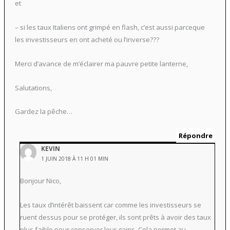
et
– si les taux Italiens ont grimpé en flash, c’est aussi parceque
les investisseurs en ont acheté ou l’inverse???
Merci d’avance de m’éclairer ma pauvre petite lanterne,
Salutations,
Gardez la pêche…
Répondre
KEVIN
1 JUIN 2018 À 11 H 01 MIN
Bonjour Nico,
Les taux d’intérêt baissent car comme les investisseurs se
ruent dessus pour se protéger, ils sont prêts à avoir des taux
plus faible pour conserver leur gains. Cela permet au