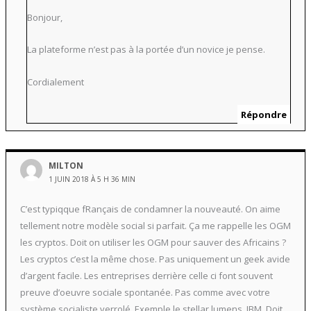
Bonjour,
La plateforme n’est pas à la portée d’un novice je pense.
Cordialement
Répondre
MILTON
1 JUIN 2018 À 5 H 36 MIN
C’est typiqque fRançais de condamner la nouveauté. On aime
tellement notre modèle social si parfait. Ça me rappelle les OGM
les cryptos. Doit on utiliser les OGM pour sauver des Africains ?
Les cryptos c’est la même chose. Pas uniquement un geek avide
d’argent facile. Les entreprises derrière celle ci font souvent
preuve d’oeuvre sociale spontanée. Pas comme avec votre
système socialiste verrolé. Exemple le stellar lumens, IBM. Doit