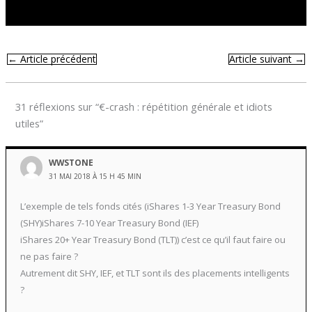
←
Article précédent
Article suivant
→
31 réflexions sur “€-crash : répétition générale et idiots
utiles”
WWSTONE
31 MAI 2018 À 15 H 45 MIN
L’exemple de tels fonds cités (iShares 1-3 Year Treasury Bond
(SHY)iShares 7-10 Year Treasury Bond (IEF)
iShares 20+ Year Treasury Bond (TLT)) c’est ce qu’il faut faire ou
ne pas faire ?
Autrement dit SHY, IEF, et TLT sont ils des placements intelligents
?