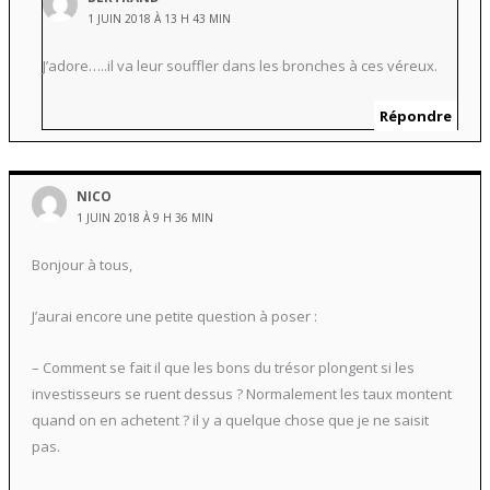
1 JUIN 2018 À 13 H 43 MIN
J’adore…..il va leur souffler dans les bronches à ces véreux.
Répondre
NICO
1 JUIN 2018 À 9 H 36 MIN
Bonjour à tous,
J’aurai encore une petite question à poser :
– Comment se fait il que les bons du trésor plongent si les
investisseurs se ruent dessus ? Normalement les taux montent
quand on en achetent ? il y a quelque chose que je ne saisit
pas.