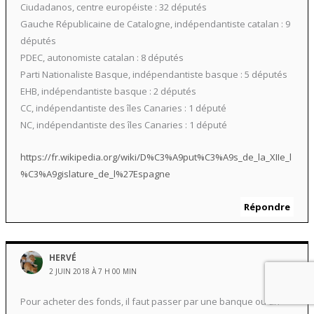
Ciudadanos, centre européiste : 32 députés
Gauche Républicaine de Catalogne, indépendantiste catalan : 9
députés
PDEC, autonomiste catalan : 8 députés
Parti Nationaliste Basque, indépendantiste basque : 5 députés
EHB, indépendantiste basque : 2 députés
CC, indépendantiste des îles Canaries : 1 député
NC, indépendantiste des îles Canaries : 1 député
https://fr.wikipedia.org/wiki/D%C3%A9put%C3%A9s_de_la_XIIe_l
%C3%A9gislature_de_l%27Espagne
Répondre
HERVÉ
2 JUIN 2018 À 7 H 00 MIN
Pour acheter des fonds, il faut passer par une banque ou un