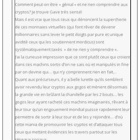
Comment peut-on être « génial » et ne rien comprendre aux
cryptos? Je trouve Gave très sensé!
Mais il est vrai que tous ceux qui dénoncent la supercherie
de ces monnaies virtuelles (qui font rêver de devenir
millionnaires sans lever le petit doigts par pure et unique
avidité ceux qui les soutiennent mordicus) sont
systématiquement taxés » de ne rien y comprendre »..
J’ai la curieuse impression que ce sont plutôt ceux qui croient
dans ces machins sortis d’on ne sais où et manipulés in fine
par on devine qui… qui n’y comprennent rien en fait…
Quant aux précurseurs, il y a belle lurette qu’ils semblent
avoir revendu leur cryptos aux gogos et mènent désormais
la grande vie en brûlant la chandelle par les 2 bouts… les
gogos leur ayant racheté ces machins imaginaires, rêvant à
leur tour qu’un engouement mondial puisse rapidement leur
permettre de sortir à leur tour et de les y rejoindre… d’où
cette mania de promouvoir les cryptos et d’attaquer tous
ceux qui mettent évidences les travers partout sur les
réseaux sociaux….