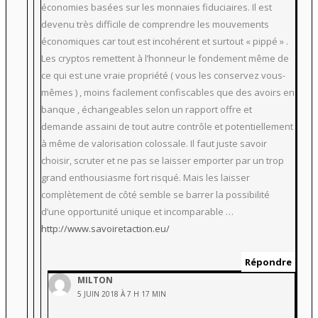
économies basées sur les monnaies fiduciaires. Il est
devenu très difficile de comprendre les mouvements
économiques car tout est incohérent et surtout « pippé » .
Les cryptos remettent à l’honneur le fondement même de
ce qui est une vraie propriété ( vous les conservez vous-
mêmes ) , moins facilement confiscables que des avoirs en
banque , échangeables selon un rapport offre et
demande assaini de tout autre contrôle et potentiellement
à même de valorisation colossale. Il faut juste savoir
choisir, scruter et ne pas se laisser emporter par un trop
grand enthousiasme fort risqué. Mais les laisser
complètement de côté semble se barrer la possibilité
d’une opportunité unique et incomparable …
http://www.savoiretaction.eu/
Répondre
MILTON
5 JUIN 2018 À 7 H 17 MIN