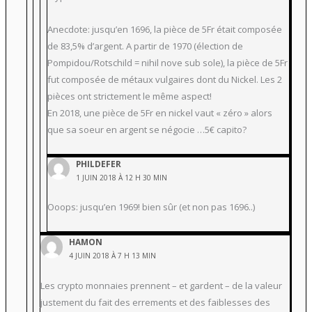
Anecdote: jusqu’en 1696, la pièce de 5Fr était composée
de 83,5% d’argent. A partir de 1970 (élection de
Pompidou/Rotschild = nihil nove sub sole), la pièce de 5Fr
fut composée de métaux vulgaires dont du Nickel. Les 2
pièces ont strictement le même aspect!
En 2018, une pièce de 5Fr en nickel vaut « zéro » alors
que sa soeur en argent se négocie …5€ capito?
PHILDEFER
1 JUIN 2018 À 12 H 30 MIN
Ooops: jusqu’en 1969! bien sûr (et non pas 1696..)
HAMON
4 JUIN 2018 À 7 H 13 MIN
Les crypto monnaies prennent – et gardent – de la valeur
justement du fait des errements et des faiblesses des