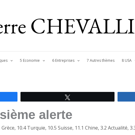
ierre CHEVALL
ques
5 Economie
6 Entreprises
7 Autres thèmes
8 USA
Tweetez
isième alerte
 Grèce
,
10.4 Turquie
,
10.5 Suisse
,
11.1 Chine
,
3.2 Actualité
,
3.