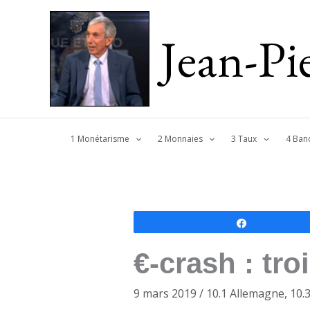
Jean-P
1 Monétarisme
2 Monnaies
3 Taux
4 Ban
Partagez
€-crash : tro
9 mars 2019
/
10.1 Allemagne
,
10.3