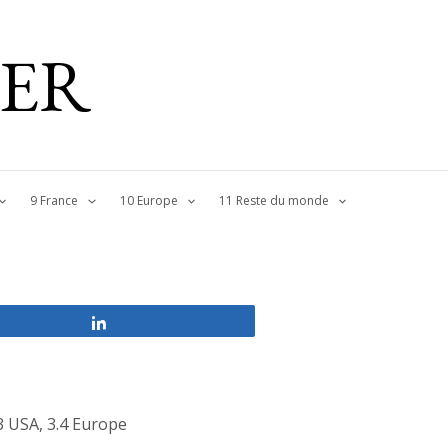
IER
9 France
10 Europe
11 Reste du monde
Partagez
3 USA
,
3.4 Europe