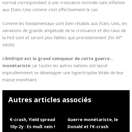
normal correspondant à une croissance normale sans inflation
aux Etats-Unis comme c’est effectivement le cas.
Comme les fondamentaux sont bien rétablis aux Etats-Unis, les
variations de grande amplitude de la croissance et des taux de
la Fed sont et seront plus faibles que précédemment (fin XX°
siècle).
L’Amérique
est le grand vainqueur de cette guerre…
monétariste
car toutes les autres nations ont laissé
imprudemment se développer une hypertrophie létale de leur
masse monétaire.
Autres articles associés
€-crash, Yield spread
Guerre monétariste, le
10y-2y : Es muß sein !
Donald et l’€-crash