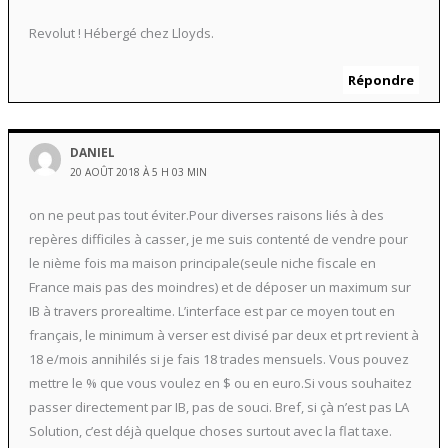
Revolut ! Hébergé chez Lloyds.
Répondre
DANIEL
20 AOÛT 2018 À 5 H 03 MIN
on ne peut pas tout éviter.Pour diverses raisons liés à des
repères difficiles à casser, je me suis contenté de vendre pour
le nième fois ma maison principale(seule niche fiscale en
France mais pas des moindres) et de déposer un maximum sur
IB à travers prorealtime. L’interface est par ce moyen tout en
français, le minimum à verser est divisé par deux et prt revient à
18 e/mois annihilés si je fais 18 trades mensuels. Vous pouvez
mettre le % que vous voulez en $ ou en euro.Si vous souhaitez
passer directement par IB, pas de souci. Bref, si çà n’est pas LA
Solution, c’est déjà quelque choses surtout avec la flat taxe.