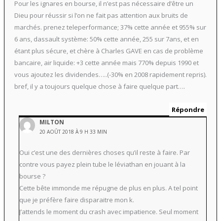
Pour les ignares en bourse, il n’est pas nécessaire d’être un
Dieu pour réussir si l’on ne fait pas attention aux bruits de
marchés. prenez teleperformance; 37% cette année et 955% sur
6 ans, dassault système: 50% cette année, 255 sur 7ans, et en
étant plus sécure, et chère à Charles GAVE en cas de problème
bancaire, air liquide: +3 cette année mais 770% depuis 1990 et
vous ajoutez les dividendes…..(-30% en 2008 rapidement repris).
bref, il y a toujours quelque chose à faire quelque part….
Répondre
MILTON
20 AOÛT 2018 À 9 H 33 MIN
Oui c’est une des dernières choses qu’il reste à faire. Par
contre vous payez plein tube le léviathan en jouant à la
bourse ?
Cette bête immonde me répugne de plus en plus. A tel point
que je préfère faire disparaitre mon k.
J’attends le moment du crash avec impatience. Seul moment