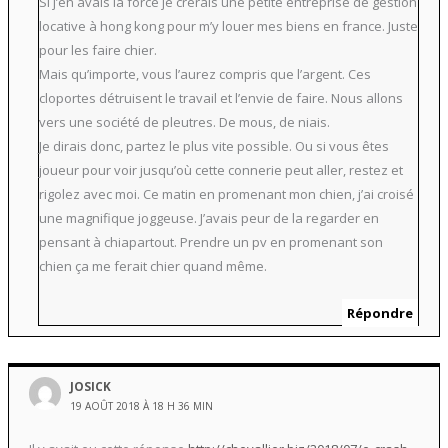
Si j’en avais la force je crerais une petite entreprise de gestion
locative à hong kong pour m’y louer mes biens en france. Juste
pour les faire chier.
Mais qu’importe, vous l’aurez compris que l’argent. Ces
cloportes détruisent le travail et l’envie de faire. Nous allons
vers une société de pleutres. De mous, de niais.
Je dirais donc, partez le plus vite possible. Ou si vous êtes
joueur pour voir jusqu’où cette connerie peut aller, restez et
rigolez avec moi. Ce matin en promenant mon chien, j’ai croisé
une magnifique joggeuse. J’avais peur de la regarder en
pensant à chiapartout. Prendre un pv en promenant son
chien ça me ferait chier quand même.
Répondre
JOSICK
19 AOÛT 2018 À 18 H 36 MIN