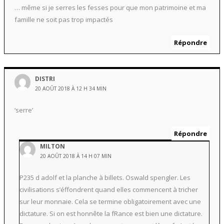
… même si je serres les fesses pour que mon patrimoine et ma
famille ne soit pas trop impactés
Répondre
DISTRI
20 AOÛT 2018 À 12 H 34 MIN
‘serre’
Répondre
MILTON
20 AOÛT 2018 À 14 H 07 MIN
P235 d adolf et la planche à billets. Oswald spengler. Les
civilisations s’éffondrent quand elles commencent à tricher
sur leur monnaie. Cela se termine obligatoirement avec une
dictature. Si on est honnête la fRance est bien une dictature.