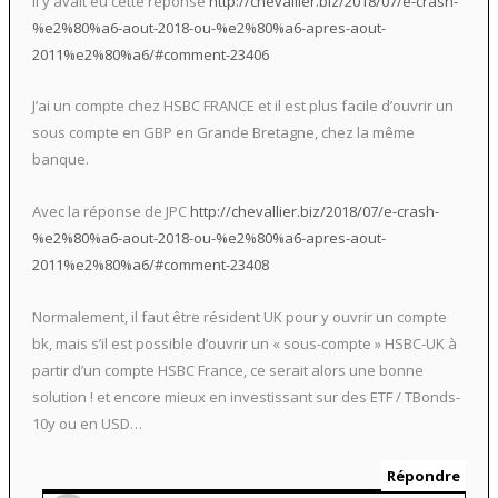
Il y avait eu cette réponse
http://chevallier.biz/2018/07/e-crash-
%e2%80%a6-aout-2018-ou-%e2%80%a6-apres-aout-
2011%e2%80%a6/#comment-23406
J’ai un compte chez HSBC FRANCE et il est plus facile d’ouvrir un
sous compte en GBP en Grande Bretagne, chez la même
banque.
Avec la réponse de JPC
http://chevallier.biz/2018/07/e-crash-
%e2%80%a6-aout-2018-ou-%e2%80%a6-apres-aout-
2011%e2%80%a6/#comment-23408
Normalement, il faut être résident UK pour y ouvrir un compte
bk, mais s’il est possible d’ouvrir un « sous-compte » HSBC-UK à
partir d’un compte HSBC France, ce serait alors une bonne
solution ! et encore mieux en investissant sur des ETF / TBonds-
10y ou en USD…
Répondre