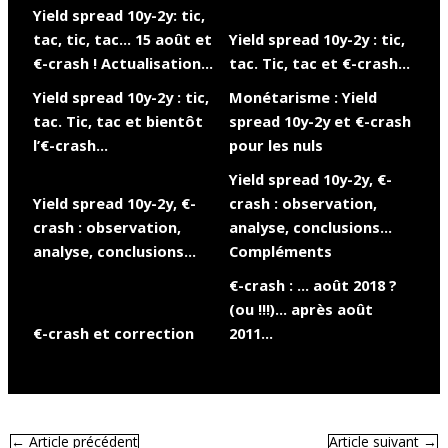
Yield spread 10y-2y: tic,
tac, tic, tac… 15 août et
Yield spread 10y-2y : tic,
€-crash ! Actualisation…
tac. Tic, tac et €-crash…
Yield spread 10y-2y : tic,
Monétarisme : Yield
tac. Tic, tac et bientôt
spread 10y-2y et €-crash
l’€-crash…
pour les nuls
Yield spread 10y-2y, €-
Yield spread 10y-2y, €-
crash : observation,
crash : observation,
analyse, conclusions…
analyse, conclusions…
Compléments
€-crash : … août 2018 ?
(ou !!!)… après août
€-crash et correction
2011…
←
Article précédent
Article suivant
→