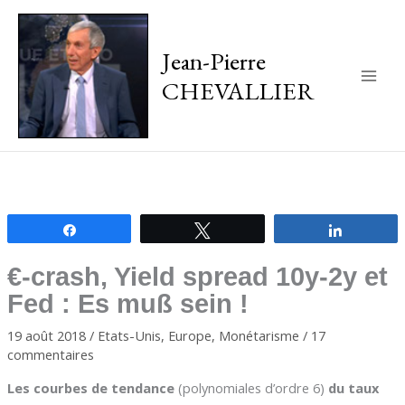
Jean-Pierre
CHEVALLIER
Main
Men
Partagez
Tweetez
Partagez
€-crash, Yield spread 10y-2y et
Fed : Es muß sein !
19 août 2018
/
Etats-Unis
,
Europe
,
Monétarisme
/
17
commentaires
Les courbes de tendance
(polynomiales d’ordre 6)
du taux