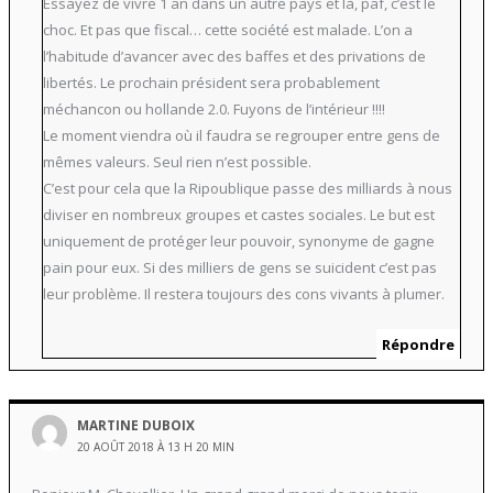
Essayez de vivre 1 an dans un autre pays et là, paf, c’est le
choc. Et pas que fiscal… cette société est malade. L’on a
l’habitude d’avancer avec des baffes et des privations de
libertés. Le prochain président sera probablement
méchancon ou hollande 2.0. Fuyons de l’intérieur !!!!
Le moment viendra où il faudra se regrouper entre gens de
mêmes valeurs. Seul rien n’est possible.
C’est pour cela que la Ripoublique passe des milliards à nous
diviser en nombreux groupes et castes sociales. Le but est
uniquement de protéger leur pouvoir, synonyme de gagne
pain pour eux. Si des milliers de gens se suicident c’est pas
leur problème. Il restera toujours des cons vivants à plumer.
Répondre
MARTINE DUBOIX
20 AOÛT 2018 À 13 H 20 MIN