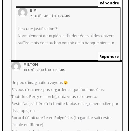
Répondre
B.M
20 AOÛT 2018 À 9 H 24 MIN
Heu une justification ?
Normalement deux pièces d’indentées valides doivent
suffire mais c’est au bon vouloir de la banque bien sur.
Répondre
MILTON
19 AOÛT 2018 À 18 H 23 MIN
Un peu d’imagination voyons
Si vous n’en avez pas regarder ce que font nos élus.
Toutefois Bercy et son big data vous retrouvera.
Reste l’art, si chère à la famille fabius et largement utilée par
dsk, tapis, etc…
Rocard c’était une île en Polynésie. (La gauche sait rester
simple en fRance)