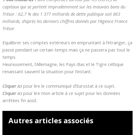
capitaux qui se portent imprudemment sur les mauvais bons du
Trésor : 62,7 % des 1 377 milliards de dette publique soit 863
milliards, d’après les derniers chiffres donnés par l’Agence France
Trésor
.
Equilibrer ses comptes extérieurs en empruntant à l’étranger, ça
passe pendant un certain temps mais ça ne passera pas tout le
temps.
Heureusement, l’Allemagne, les Pays-Bas et le Tigre celtique
renaissant sauvent la situation pour l’instant.
Cliquer ici
pour lire le communiqué d’Eurostat à ce sujet.
Cliquer ici
pour lire mon article à ce sujet pour les données
arrêtées fin août.
Autres articles associés