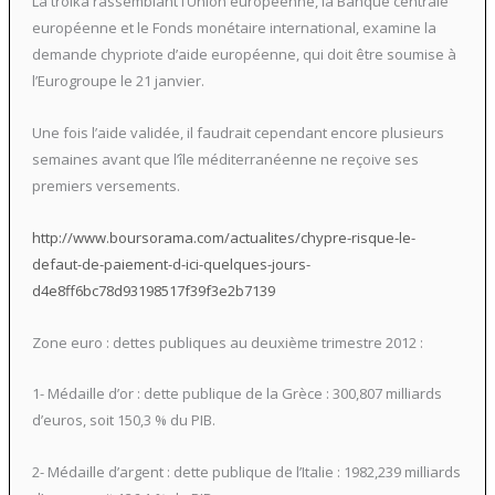
La troïka rassemblant l’Union européenne, la Banque centrale
européenne et le Fonds monétaire international, examine la
demande chypriote d’aide européenne, qui doit être soumise à
l’Eurogroupe le 21 janvier.
Une fois l’aide validée, il faudrait cependant encore plusieurs
semaines avant que l’île méditerranéenne ne reçoive ses
premiers versements.
http://www.boursorama.com/actualites/chypre-risque-le-
defaut-de-paiement-d-ici-quelques-jours-
d4e8ff6bc78d93198517f39f3e2b7139
Zone euro : dettes publiques au deuxième trimestre 2012 :
1- Médaille d’or : dette publique de la Grèce : 300,807 milliards
d’euros, soit 150,3 % du PIB.
2- Médaille d’argent : dette publique de l’Italie : 1982,239 milliards