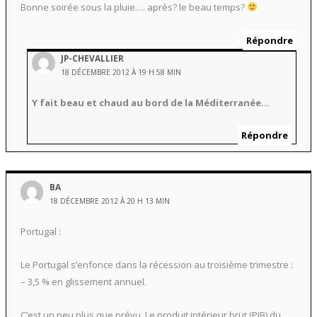
Bonne soirée sous la pluie…. après? le beau temps?
Répondre
JP-CHEVALLIER
18 DÉCEMBRE 2012 À 19 H 58 MIN
Y fait beau et chaud au bord de la Méditerranée…
Répondre
BA
18 DÉCEMBRE 2012 À 20 H 13 MIN
Portugal :
Le Portugal s’enfonce dans la récession au troisième trimestre :
– 3,5 % en glissement annuel.
C’est un peu plus que prévu. Le produit intérieur brut (PIB) du