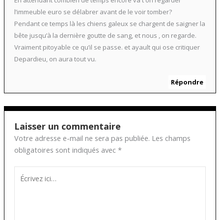
En attendant combien de temps encore va t on regarder
l’immeuble euro se délabrer avant de le voir tomber?
Pendant ce temps là les chiens galeux se chargent de saigner la
bête jusqu’à la dernière goutte de sang, et nous , on regarde.
Vraiment pitoyable ce qu’il se passe. et ayault qui ose critiquer
Depardieu, on aura tout vu.
Répondre
Laisser un commentaire
Votre adresse e-mail ne sera pas publiée.
Les champs
obligatoires sont indiqués avec
*
Écrivez
ici…