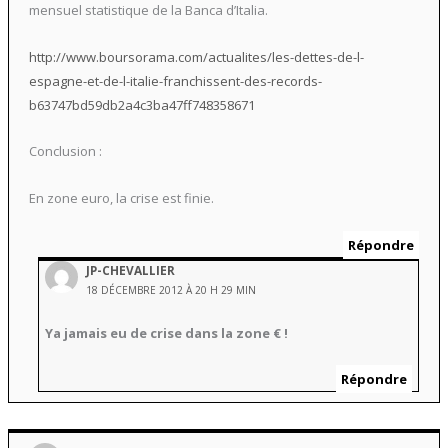
mensuel statistique de la Banca d’Italia.
http://www.boursorama.com/actualites/les-dettes-de-l-
espagne-et-de-l-italie-franchissent-des-records-
b63747bd59db2a4c3ba47ff748358671
Conclusion :
En zone euro, la crise est finie.
Répondre
JP-CHEVALLIER
18 DÉCEMBRE 2012 À 20 H 29 MIN
Ya jamais eu de crise dans la zone € !
Répondre