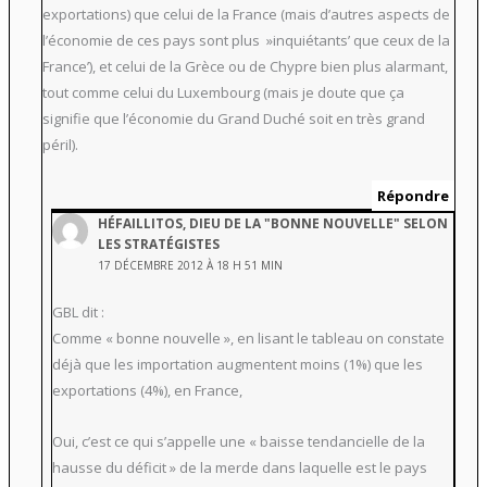
exportations) que celui de la France (mais d’autres aspects de
l’économie de ces pays sont plus »inquiétants’ que ceux de la
France’), et celui de la Grèce ou de Chypre bien plus alarmant,
tout comme celui du Luxembourg (mais je doute que ça
signifie que l’économie du Grand Duché soit en très grand
péril).
Répondre
HÉFAILLITOS, DIEU DE LA "BONNE NOUVELLE" SELON
LES STRATÉGISTES
17 DÉCEMBRE 2012 À 18 H 51 MIN
GBL dit :
Comme « bonne nouvelle », en lisant le tableau on constate
déjà que les importation augmentent moins (1%) que les
exportations (4%), en France,
Oui, c’est ce qui s’appelle une « baisse tendancielle de la
hausse du déficit » de la merde dans laquelle est le pays