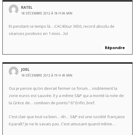
RATEL
18 DÉCEMBRE 2012 À 18 H 06 MIN
Et pendant ce temps là…:CAC40sur 3650, record absolu de
séances positives en 1 mois…lol
Répondre
JOEL
18 DÉCEMBRE 2012 À 19 H 45 MIN
Oui je pense qu’on devrait fermer ce forum… visiblement la
zone euros est sauvée. Il y a même S&P qui a monté la note de
la Grèce de… combien de points? 6? Enfin, bref.
C’est clair que tout va bien… Ah… S&P est une société française
il paraît? Je ne le savais pas. C’est amusant quand même…