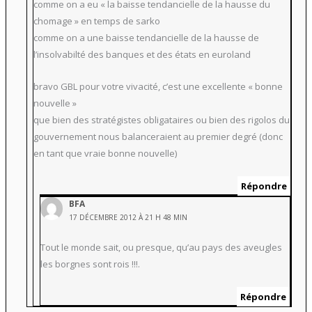
comme on a eu « la baisse tendancielle de la hausse du
chomage » en temps de sarko
comme on a une baisse tendancielle de la hausse de
l’insolvabilté des banques et des états en euroland
bravo GBL pour votre vivacité, c’est une excellente « bonne
nouvelle »
que bien des stratégistes obligataires ou bien des rigolos du
gouvernement nous balanceraient au premier degré (donc
en tant que vraie bonne nouvelle)
Répondre
BFA
17 DÉCEMBRE 2012 À 21 H 48 MIN
Tout le monde sait, ou presque, qu’au pays des aveugles
les borgnes sont rois !!!.
Répondre