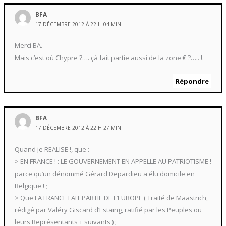
BFA
17 DÉCEMBRE 2012 À 22 H 04 MIN
Merci BA.
Mais c’est où Chypre ?…. çà fait partie aussi de la zone € ?….. !.
Répondre
BFA
17 DÉCEMBRE 2012 À 22 H 27 MIN
Quand je REALISE !, que :
> EN FRANCE ! : LE GOUVERNEMENT EN APPELLE AU PATRIOTISME !
parce qu’un dénommé Gérard Depardieu a élu domicile en
Belgique ! ;
> Que LA FRANCE FAIT PARTIE DE L’EUROPE ( Traité de Maastrich,
rédigé par Valéry Giscard d’Estaing, ratifié par les Peuples ou
leurs Représentants + suivants ) ;