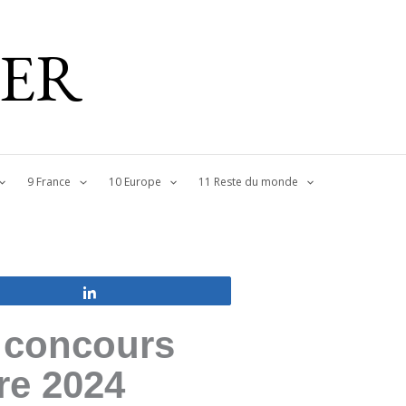
IER
9 France
10 Europe
11 Reste du monde
Partagez
e concours
re 2024