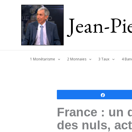
Jean-P
1 Monétarisme
2 Monnaies
3 Taux
4 Ban
Partagez
France : un 
des nuls, ac