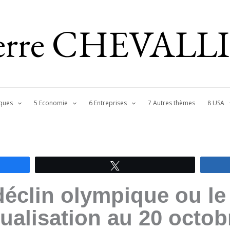
ierre CHEVALL
ques
5 Economie
6 Entreprises
7 Autres thèmes
8 USA
Tweetez
déclin olympique ou l
tualisation au 20 octob