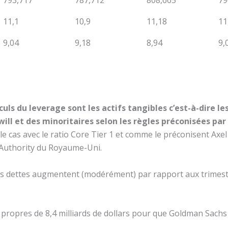
793,717
787,712
808,665
79
11,1
10,9
11,18
11
9,04
9,18
8,94
9,
lculs du leverage sont les actifs tangibles c’est-à-dire 
ill et des minoritaires selon les règles préconisées par
le cas avec le ratio Core Tier 1 et comme le préconisent Axel
y Authority du Royaume-Uni.
des dettes augmentent (modérément) par rapport aux trimestr
 propres de 8,4 milliards de dollars pour que Goldman Sachs a