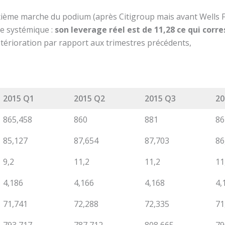
xième marche du podium (après Citigroup mais avant Wells 
ue systémique :
son leverage réel est de 11,28 ce qui corr
étérioration par rapport aux trimestres précédents,
2015 Q1
2015 Q2
2015 Q3
20
865,458
860
881
86
85,127
87,654
87,703
86
9,2
11,2
11,2
11
4,186
4,166
4,168
4,
71,741
72,288
72,335
71