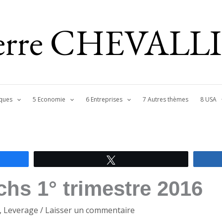
ierre CHEVALL
ques
5 Economie
6 Entreprises
7 Autres thèmes
8 USA
Tweetez
hs 1° trimestre 2016
,
Leverage
/
Laisser un commentaire