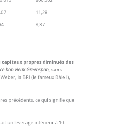
0,015
806,502
,07
11,28
04
8,87
les capitaux propres diminués des
ce bon vieux Greenspan
, sans
 Weber, la BRI (le fameux Bâle I),
es précédents, ce qui signifie que
it un leverage inférieur à 10.