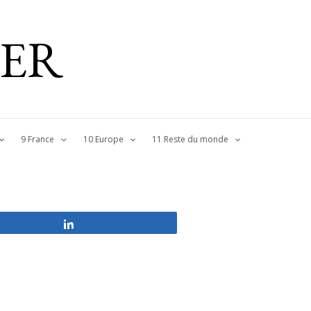
IER
9 France
10 Europe
11 Reste du monde
Partagez