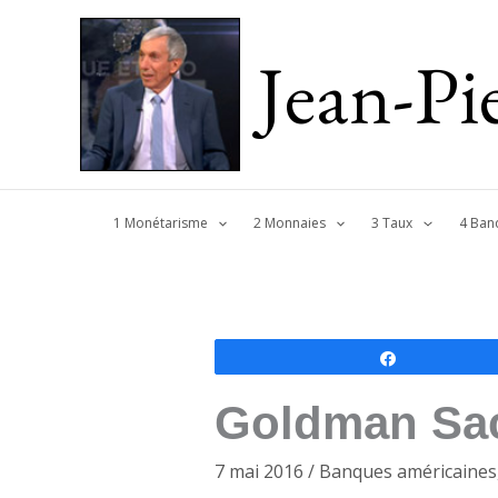
Jean-P
1 Monétarisme
2 Monnaies
3 Taux
4 Ban
Partagez
Goldman Sac
7 mai 2016
/
Banques américaines