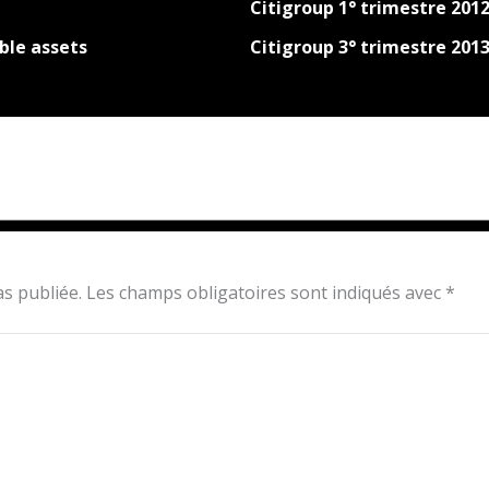
Citigroup 1° trimestre 201
ble assets
Citigroup 3° trimestre 201
s publiée.
Les champs obligatoires sont indiqués avec
*