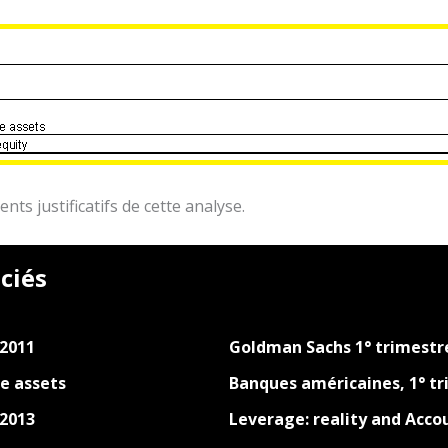
s justificatifs de cette analyse.
ciés
 2011
Goldman Sachs 1° trimestr
e assets
Banques américaines, 1° tr
 2013
Leverage: reality and Acco