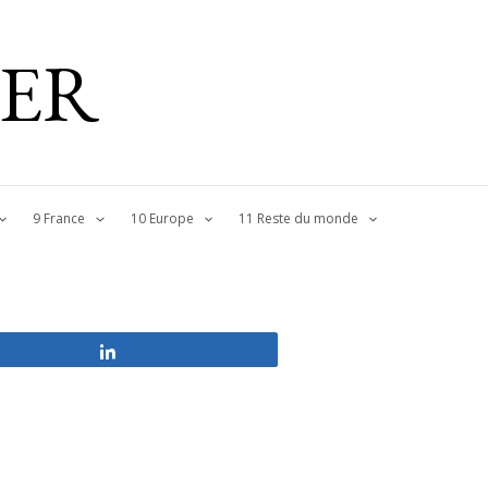
IER
9 France
10 Europe
11 Reste du monde
Partagez