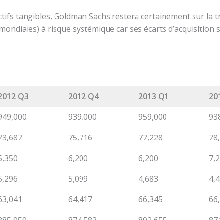
ctifs tangibles, Goldman Sachs restera certainement sur la
ondiales) à risque systémique car ses écarts d’acquisition s
2012 Q3
2012 Q4
2013 Q1
20
949,000
939,000
959,000
93
73,687
75,716
77,228
78
5,350
6,200
6,200
7,
5,296
5,099
4,683
4,
63,041
64,417
66,345
66