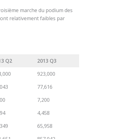
 troisième marche du podium des
ont relativement faibles par
13 Q2
2013 Q3
8,000
923,000
,043
77,616
200
7,200
494
4,458
,349
65,958