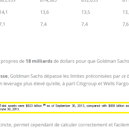
885,959
874,583
892,655
87
14,1
13,6
13,5
13
7,1
7,4
7,4
7,
x propres de
18 milliards
de dollars pour que Goldman Sachs 
isse
, Goldman Sachs dépasse les limites préconisées par
ce 
leverage plus élevé qu’elle, à part Citigroup et Wells Fargo
incte, permet cependant de calculer correctement et facileme