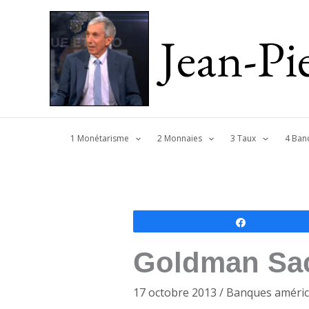
Jean-P
1 Monétarisme
2 Monnaies
3 Taux
4 Ban
Partagez
Goldman Sac
17 octobre 2013
/
Banques améric