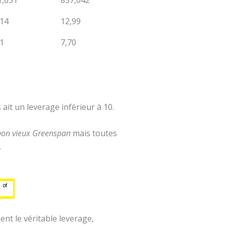
1,651
857,042
,14
12,99
61
7,70
ait un leverage inférieur à 10.
bon vieux Greenspan
mais toutes
.
nt le véritable leverage,