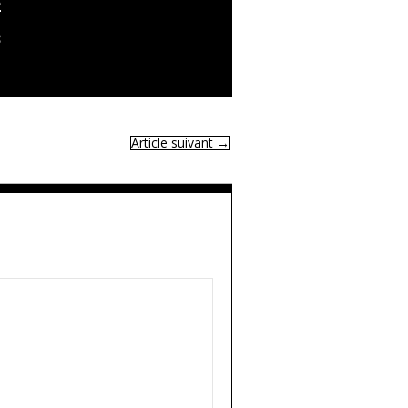
2
3
Article suivant
→