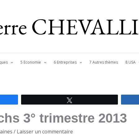
ierre CHEVALL
ques
5 Economie
6 Entreprises
7 Autres thèmes
8 USA
Tweetez
hs 3° trimestre 2013
aines
/
Laisser un commentaire