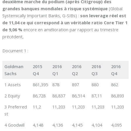
deuxième marche du podium (après Citigroup) des
grandes banques mondiales à risque systémique
(Global
Systemically Important Banks, G-SIBs) :
son leverage réel est
de 11,04 ce qui correspond à un véritable ratio Core Tier 1
de 9,06 %
encore en amélioration par rapport au trimestre
précédent,
Document 1 :
Goldman
2015
2016
2016
2016
2016
Sachs
Q4
Q1
Q2
Q3
Q4
1 Assets
861,395
878
897
880
862
2 Equity
86,728
86,837
86,514
87,11
86,893
3 Preferred
11,2
11,203
11,203
11,203
11,203
st
4 Goodwill
4,148
4,136
4,145
4,104
4,095