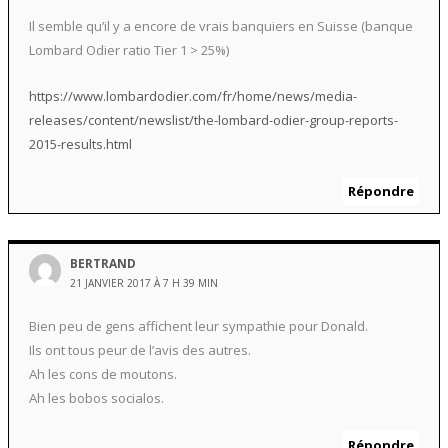
Il semble qu’il y a encore de vrais banquiers en Suisse (banque
Lombard Odier ratio Tier 1 > 25%)
https://www.lombardodier.com/fr/home/news/media-
releases/content/newslist/the-lombard-odier-group-reports-
2015-results.html
Répondre
BERTRAND
21 JANVIER 2017 À 7 H 39 MIN
Bien peu de gens affichent leur sympathie pour Donald.
Ils ont tous peur de l’avis des autres.
Ah les cons de moutons.
Ah les bobos socialos.
Répondre