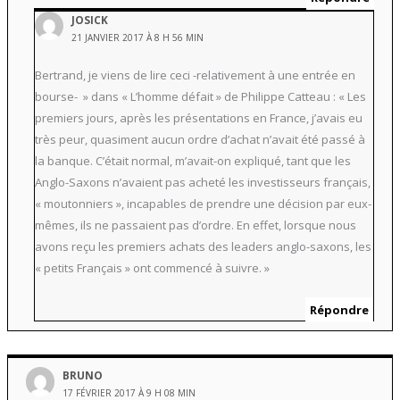
JOSICK
21 JANVIER 2017 À 8 H 56 MIN
Bertrand, je viens de lire ceci -relativement à une entrée en
bourse- » dans « L’homme défait » de Philippe Catteau : « Les
premiers jours, après les présentations en France, j’avais eu
très peur, quasiment aucun ordre d’achat n’avait été passé à
la banque. C’était normal, m’avait-on expliqué, tant que les
Anglo-Saxons n’avaient pas acheté les investisseurs français,
« moutonniers », incapables de prendre une décision par eux-
mêmes, ils ne passaient pas d’ordre. En effet, lorsque nous
avons reçu les premiers achats des leaders anglo-saxons, les
« petits Français » ont commencé à suivre. »
Répondre
BRUNO
17 FÉVRIER 2017 À 9 H 08 MIN