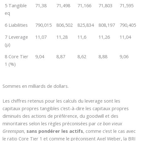
5 Tangible
71,38
71,498
71,166
71,803
71,595
eq
6 Liabilities
790,015
806,502
825,834
808,197
790,405
7 Leverage
11,07
11,28
11,6
11,26
11,04
(µ)
8 Core Tier
9,04
8,87
8,62
8,88
9,06
1 (%)
Sommes en milliards de dollars.
Les chiffres retenus pour les calculs du leverage sont les
capitaux propres tangibles c’est-à-dire les capitaux propres
diminués des actions de préférence, du goodwill et des
minoritaires selon les règles préconisées par
ce bon vieux
Greenspan
,
sans pondérer les actifs
, comme c’est le cas avec
le ratio Core Tier 1 et comme le préconisent Axel Weber, la BRI