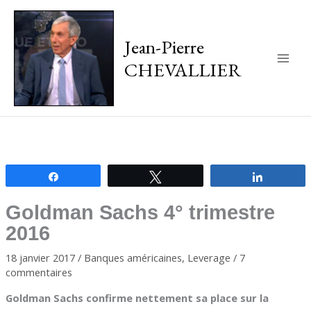
Jean-Pierre
CHEVALLIER
Main
Men
Partagez
Tweetez
Partagez
Goldman Sachs 4° trimestre
2016
18 janvier 2017
/
Banques américaines
,
Leverage
/
7
commentaires
Goldman Sachs confirme nettement sa place sur la