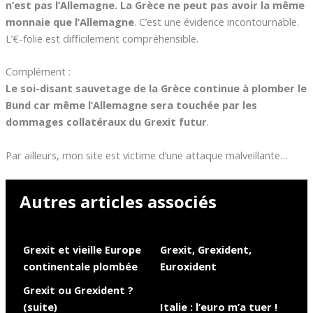
n’est pas l’Allemagne. La Grèce ne peut pas avoir la même
monnaie que l’Allemagne
. C’est une évidence incontournable.
L’€-folie est difficilement compréhensible.
Complément :
Le soi-disant sauvetage de la Grèce continue à plomber le
Bund car même l’Allemagne sera touchée par les
dommages collatéraux du Grexit futur
.
Par ailleurs, mon site est victime d’une attaque malveillante…
Autres articles associés
Grexit et vieille Europe
Grexit, Grexident,
continentale plombée
Euroxident
Grexit ou Grexident ?
(suite)
Italie : l’euro m’a tuer !