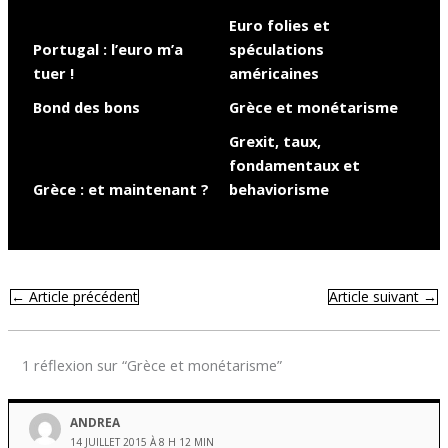
Euro folies et
Portugal : l’euro m’a
spéculations
tuer !
américaines
Bond des bons
Grèce et monétarisme
Grexit, taux,
fondamentaux et
Grèce : et maintenant ?
behaviorisme
←
Article précédent
Article suivant
→
1 réflexion sur “Grèce et monétarisme”
ANDREA
14 JUILLET 2015 À 8 H 12 MIN