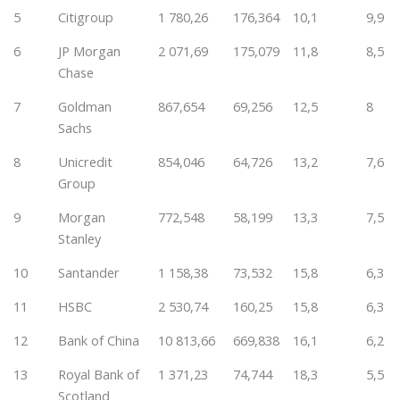
5
Citigroup
1 780,26
176,364
10,1
9,9
6
JP Morgan
2 071,69
175,079
11,8
8,5
Chase
7
Goldman
867,654
69,256
12,5
8
Sachs
8
Unicredit
854,046
64,726
13,2
7,6
Group
9
Morgan
772,548
58,199
13,3
7,5
Stanley
10
Santander
1 158,38
73,532
15,8
6,3
11
HSBC
2 530,74
160,25
15,8
6,3
12
Bank of China
10 813,66
669,838
16,1
6,2
13
Royal Bank of
1 371,23
74,744
18,3
5,5
Scotland