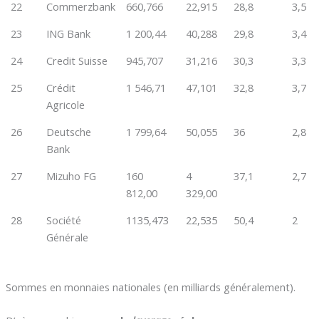
22
Commerzbank
660,766
22,915
28,8
3,5
23
ING Bank
1 200,44
40,288
29,8
3,4
24
Credit Suisse
945,707
31,216
30,3
3,3
25
Crédit
1 546,71
47,101
32,8
3,7
Agricole
26
Deutsche
1 799,64
50,055
36
2,8
Bank
27
Mizuho FG
160
4
37,1
2,7
812,00
329,00
28
Société
1135,473
22,535
50,4
2
Générale
Sommes en monnaies nationales (en milliards généralement).