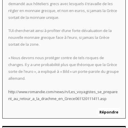
demandé aux hôteliers grecs avec lesquels il travaille de les
régler en monnaie grecque, et non en euros, si jamais la Grèce
sortait de la monnaie unique.
TUI chercherait ainsi à profiter d’une forte dévaluation de la
nouvelle monnaie grecque face à l’euro, si jamais la Grèce
sortait de la zone.
« Nous devons nous protéger contre de tels risques de
changes. Il y a une probabilité plus que théorique que la Grèce
sorte de l’euro », a expliqué à « Bild » un porte-parole du groupe
allemand.
http://www.romandie.com/news/n/Les_voyagistes_se_prepare
nt_au_retour_a_la_drachme_en_Grece061120111411.asp
Répondre