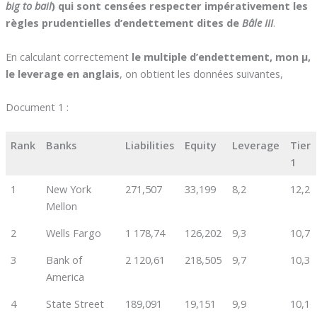
big to bail
) qui sont censées respecter impérativement les
règles prudentielles d’endettement dites de
Bâle III
.
En calculant correctement
le multiple d’endettement, mon µ,
le leverage en anglais
, on obtient les données suivantes,
Document 1 :
Rank
Banks
Liabilities
Equity
Leverage
Tier
1
1
New York
271,507
33,199
8,2
12,2
Mellon
2
Wells Fargo
1 178,74
126,202
9,3
10,7
3
Bank of
2 120,61
218,505
9,7
10,3
America
4
State Street
189,091
19,151
9,9
10,1