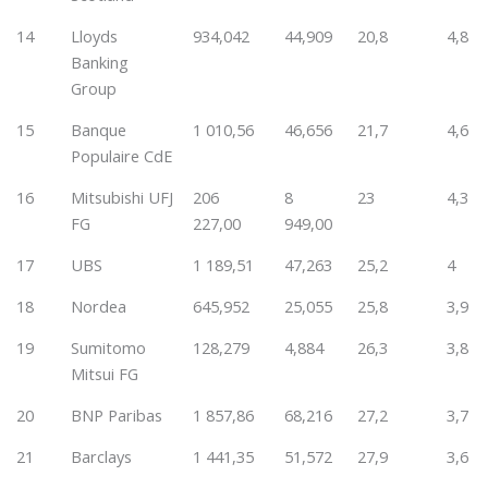
14
Lloyds
934,042
44,909
20,8
4,8
Banking
Group
15
Banque
1 010,56
46,656
21,7
4,6
Populaire CdE
16
Mitsubishi UFJ
206
8
23
4,3
FG
227,00
949,00
17
UBS
1 189,51
47,263
25,2
4
18
Nordea
645,952
25,055
25,8
3,9
19
Sumitomo
128,279
4,884
26,3
3,8
Mitsui FG
20
BNP Paribas
1 857,86
68,216
27,2
3,7
21
Barclays
1 441,35
51,572
27,9
3,6