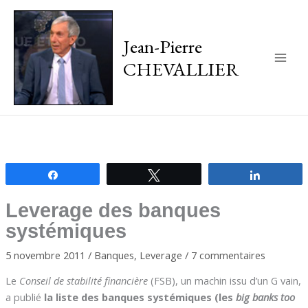
Jean-Pierre
CHEVALLIER
Main
Men
Partagez
Tweetez
Partagez
Leverage des banques
systémiques
5 novembre 2011
/
Banques
,
Leverage
/
7 commentaires
Le
Conseil de stabilité financière
(FSB), un machin issu d’un G vain,
a publié
la liste des banques systémiques (les
big banks too