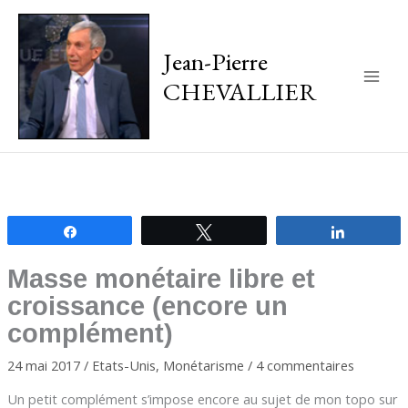
Jean-Pierre
CHEVALLIER
Main
Men
Partagez
Tweetez
Partagez
Masse monétaire libre et
croissance (encore un
complément)
24 mai 2017
/
Etats-Unis
,
Monétarisme
/
4 commentaires
Un petit complément s’impose encore au sujet de mon topo sur