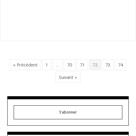
« Précédent
1
…
70
71
72
73
74
Suivant »
S'abonner