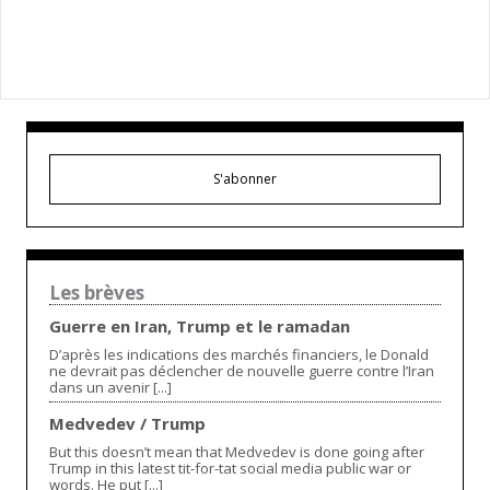
S'abonner
Les brèves
Guerre en Iran, Trump et le ramadan
D’après les indications des marchés financiers, le Donald
ne devrait pas déclencher de nouvelle guerre contre l’Iran
dans un avenir [...]
Medvedev / Trump
But this doesn’t mean that Medvedev is done going after
Trump in this latest tit-for-tat social media public war or
words. He put [...]