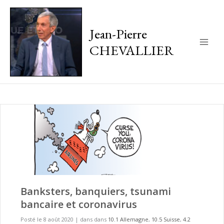
Jean-Pierre
CHEVALLIER
Main
Men
Banksters, banquiers, tsunami
bancaire et coronavirus
Posté le 8 août 2020
|
dans dans
10.1 Allemagne
,
10.5 Suisse
,
4.2