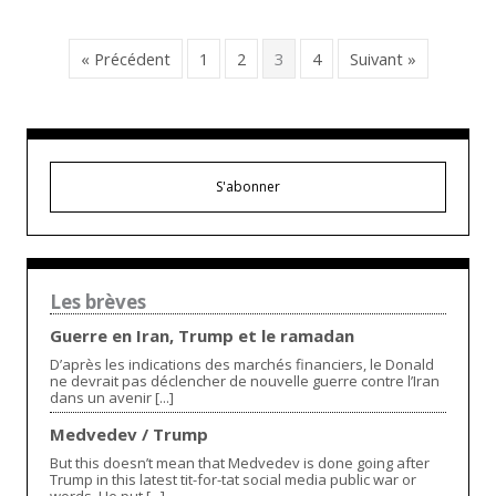
« Précédent
1
2
3
4
Suivant »
S'abonner
Les brèves
Guerre en Iran, Trump et le ramadan
D’après les indications des marchés financiers, le Donald
ne devrait pas déclencher de nouvelle guerre contre l’Iran
dans un avenir [...]
Medvedev / Trump
But this doesn’t mean that Medvedev is done going after
Trump in this latest tit-for-tat social media public war or
words. He put [...]