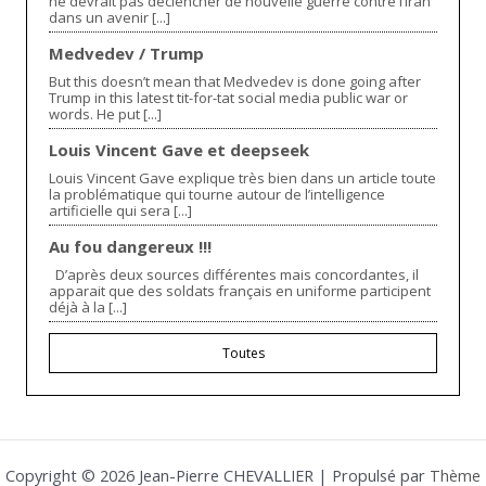
ne devrait pas déclencher de nouvelle guerre contre l’Iran
dans un avenir [...]
Medvedev / Trump
But this doesn’t mean that Medvedev is done going after
Trump in this latest tit-for-tat social media public war or
words. He put [...]
Louis Vincent Gave et deepseek
Louis Vincent Gave explique très bien dans un article toute
la problématique qui tourne autour de l’intelligence
artificielle qui sera [...]
Au fou dangereux !!!
D’après deux sources différentes mais concordantes, il
apparait que des soldats français en uniforme participent
déjà à la [...]
Toutes
Copyright © 2026 Jean-Pierre CHEVALLIER | Propulsé par
Thème