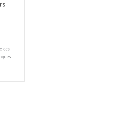
rs
e ces
anques