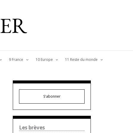
IER
9 France
10 Europe
11 Reste du monde
S'abonner
Les brèves