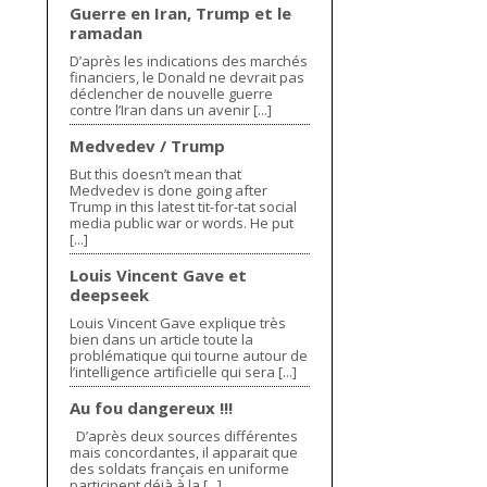
Guerre en Iran, Trump et le
ramadan
D’après les indications des marchés
financiers, le Donald ne devrait pas
déclencher de nouvelle guerre
contre l’Iran dans un avenir [...]
Medvedev / Trump
But this doesn’t mean that
Medvedev is done going after
Trump in this latest tit-for-tat social
media public war or words. He put
[...]
Louis Vincent Gave et
deepseek
Louis Vincent Gave explique très
bien dans un article toute la
problématique qui tourne autour de
l’intelligence artificielle qui sera [...]
Au fou dangereux !!!
D’après deux sources différentes
mais concordantes, il apparait que
des soldats français en uniforme
participent déjà à la [...]