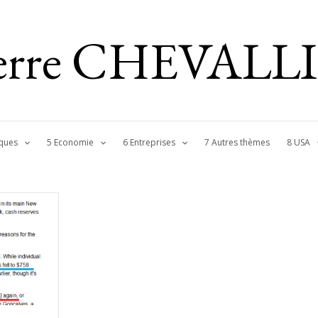
ierre CHEVALL
ques
5 Economie
6 Entreprises
7 Autres thèmes
8 USA