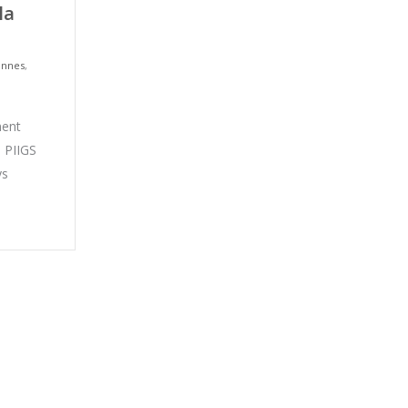
la
ennes
,
nent
s PIIGS
ys