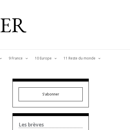
IER
9 France
10 Europe
11 Reste du monde
S'abonner
Les brèves