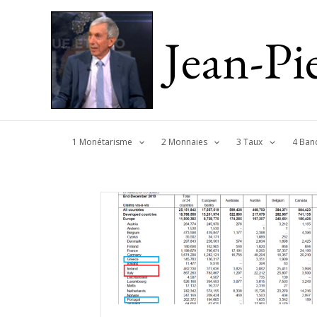
Jean-P
1 Monétarisme
2 Monnaies
3 Taux
4 Ban