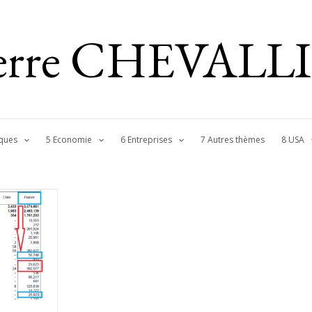
ierre CHEVALL
ques
5 Economie
6 Entreprises
7 Autres thèmes
8 USA