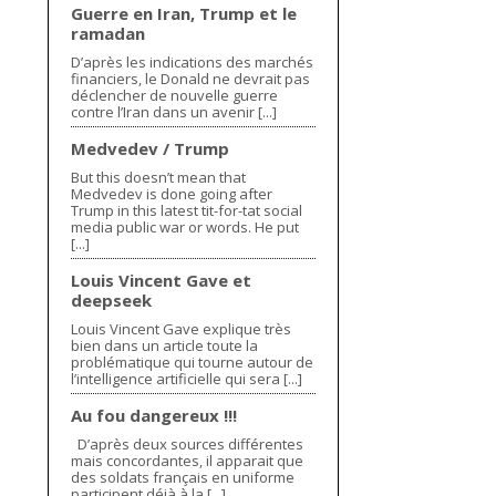
Guerre en Iran, Trump et le
ramadan
D’après les indications des marchés
financiers, le Donald ne devrait pas
déclencher de nouvelle guerre
contre l’Iran dans un avenir [...]
Medvedev / Trump
But this doesn’t mean that
Medvedev is done going after
Trump in this latest tit-for-tat social
media public war or words. He put
[...]
Louis Vincent Gave et
deepseek
Louis Vincent Gave explique très
bien dans un article toute la
problématique qui tourne autour de
l’intelligence artificielle qui sera [...]
Au fou dangereux !!!
D’après deux sources différentes
mais concordantes, il apparait que
des soldats français en uniforme
participent déjà à la [...]