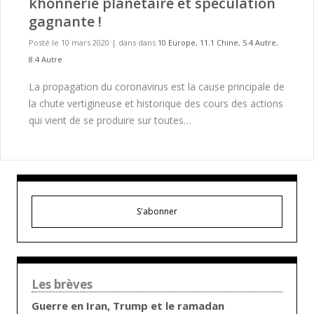
khonnerie planétaire et spéculation
gagnante !
Posté le 10 mars 2020
|
dans dans
10 Europe
,
11.1 Chine
,
5.4 Autre
,
8.4 Autre
La propagation du coronavirus est la cause principale de
la chute vertigineuse et historique des cours des actions
qui vient de se produire sur toutes…
S'abonner
Les brèves
Guerre en Iran, Trump et le ramadan