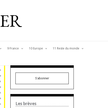
IER
9 France
10 Europe
11 Reste du monde
S'abonner
Les brèves