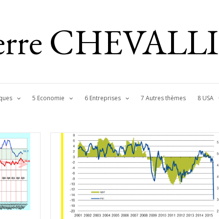
ierre CHEVALL
ques
5 Economie
6 Entreprises
7 Autres thèmes
8 USA