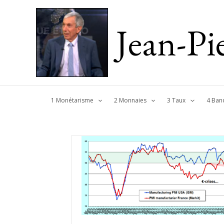
Jean-P
1 Monétarisme
2 Monnaies
3 Taux
4 Ban