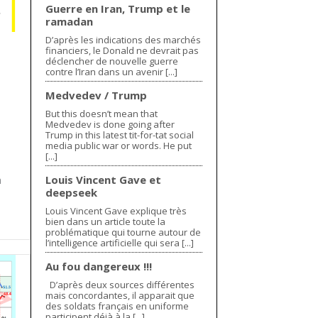
Guerre en Iran, Trump et le
ramadan
D’après les indications des marchés
financiers, le Donald ne devrait pas
déclencher de nouvelle guerre
contre l’Iran dans un avenir [...]
Medvedev / Trump
But this doesn’t mean that
Medvedev is done going after
Trump in this latest tit-for-tat social
media public war or words. He put
[...]
Louis Vincent Gave et
n
deepseek
Louis Vincent Gave explique très
bien dans un article toute la
problématique qui tourne autour de
l’intelligence artificielle qui sera [...]
Au fou dangereux !!!
D’après deux sources différentes
mais concordantes, il apparait que
des soldats français en uniforme
participent déjà à la [...]