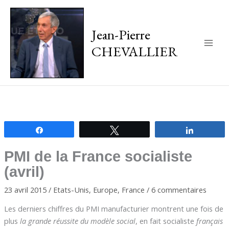
Jean-Pierre
CHEVALLIER
Main
Men
Partagez
Tweetez
Partagez
PMI de la France socialiste
(avril)
23 avril 2015
/
Etats-Unis
,
Europe
,
France
/
6 commentaires
Les derniers chiffres du PMI manufacturier montrent une fois de
plus
la grande réussite du modèle social
, en fait socialiste
français