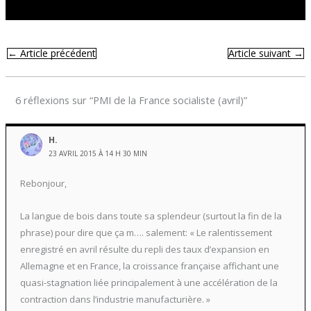
←
Article précédent
Article suivant
→
6 réflexions sur “PMI de la France socialiste (avril)”
H.
23 AVRIL 2015 À 14 H 30 MIN
Rebonjour,
La langue de bois dans toute sa splendeur (surtout la fin de la
phrase) pour dire que ça m…. salement: « Le ralentissement
enregistré en avril résulte du repli des taux d’expansion en
Allemagne et en France, la croissance française affichant une
quasi-stagnation liée principalement à une accélération de la
contraction dans l’industrie manufacturière. »