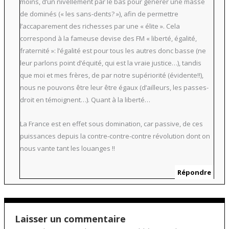
moins, d’un nivellement par le bas pour générer une masse
de dominés (« les sans-dents? »), afin de permettre
l’accaparement des richesses par une « élite ». Cela
correspond à la fameuse devise des FM « liberté, égalité,
fraternité »: l’égalité est pour tous les autres donc basse (ne
leur parlons point d’équité, qui est la vraie justice…), tandis
que moi et mes frères, de par notre supériorité (évidente!!),
nous ne pouvons être leur être égaux (d’ailleurs, les passes-
droit en témoignent…). Quant à la liberté…
La France est en effet sous domination, car passive, de ces
puissances depuis la contre-contre-contre révolution dont on
nous vante tant les louanges !!
Répondre
Laisser un commentaire