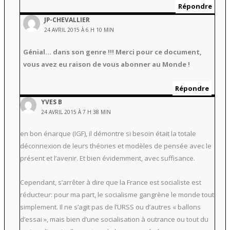
Répondre
JP-CHEVALLIER
24 AVRIL 2015 À 6 H 10 MIN
Génial… dans son genre !!! Merci pour ce document,
vous avez eu raison de vous abonner au Monde !
Répondre
YVES B
24 AVRIL 2015 À 7 H 38 MIN
en bon énarque (IGF), il démontre si besoin était la totale
déconnexion de leurs théories et modèles de pensée avec le
présent et l’avenir. Et bien évidemment, avec suffisance.
Cependant, s’arrêter à dire que la France est socialiste est
réducteur: pour ma part, le socialisme gangrène le monde tout
simplement. Il ne s’agit pas de l’URSS ou d’autres « ballons
d’essai », mais bien d’une socialisation à outrance ou tout du