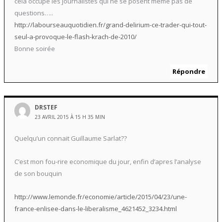
cela occupe les journalistes qui ne se posent même pas de
questions…..
http://labourseauquotidien.fr/grand-delirium-ce-trader-qui-tout-
seul-a-provoque-le-flash-krach-de-2010/
Bonne soirée
Répondre
DRSTEF
23 AVRIL 2015 À 15 H 35 MIN
Quelqu’un connait Guillaume Sarlat??
C’est mon fou-rire economique du jour, enfin d’apres l’analyse
de son bouquin
http://www.lemonde.fr/economie/article/2015/04/23/une-
france-enlisee-dans-le-liberalisme_4621452_3234.html