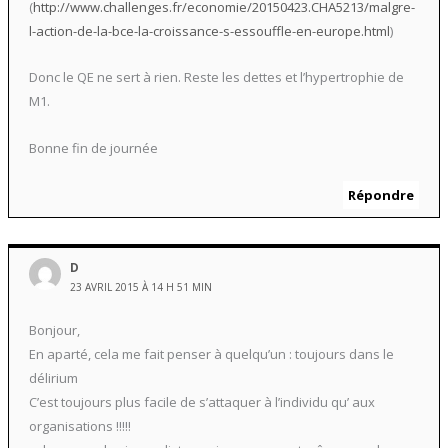
(
http://www.challenges.fr/economie/20150423.CHA5213/malgre-
l-action-de-la-bce-la-croissance-s-essouffle-en-europe.html
)
Donc le QE ne sert à rien. Reste les dettes et l’hypertrophie de
M1.
Bonne fin de journée
Répondre
D
23 AVRIL 2015 À 14 H 51 MIN
Bonjour,
En aparté, cela me fait penser à quelqu’un : toujours dans le
délirium
C’est toujours plus facile de s’attaquer à l’individu qu’ aux
organisations !!!!!