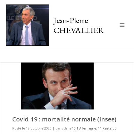
Jean-Pierre
CHEVALLIER
Main
Men
Covid-19 : mortalité normale (Insee)
Posté le 18 octobre 2020
|
dans dans
10.1 Allemagne
,
11 Reste du