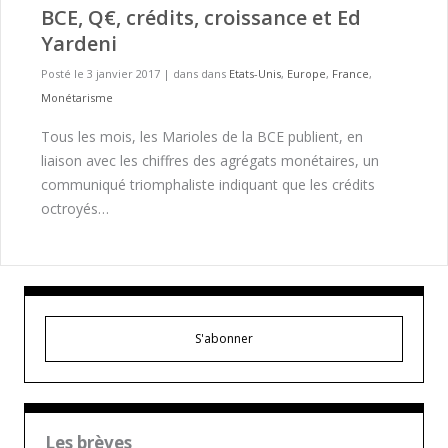
BCE, Q€, crédits, croissance et Ed
Yardeni
Posté le 3 janvier 2017
|
dans dans
Etats-Unis
,
Europe
,
France
,
Monétarisme
Tous les mois, les Marioles de la BCE publient, en
liaison avec les chiffres des agrégats monétaires, un
communiqué triomphaliste indiquant que les crédits
octroyés…
S'abonner
Les brèves