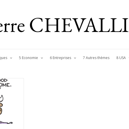
ierre CHEVALL
ques
5 Economie
6 Entreprises
7 Autres thèmes
8 USA