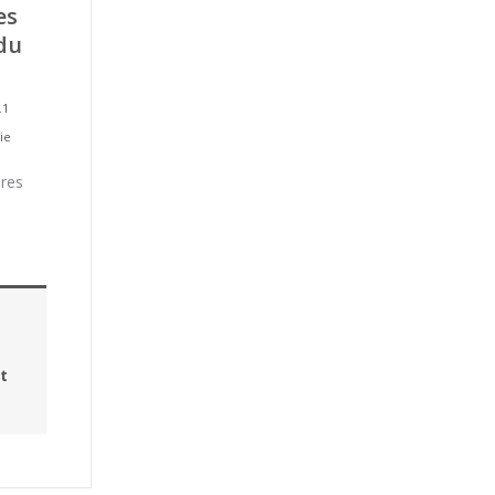
es
 du
.1
ie
ires
t