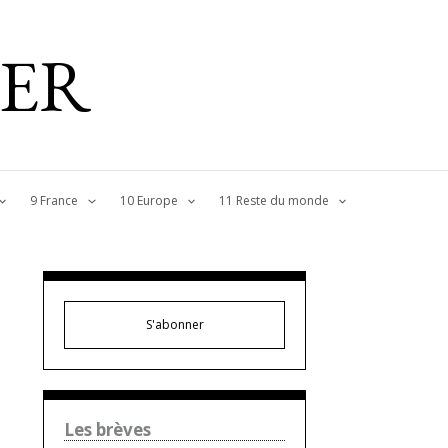
IER
9 France
10 Europe
11 Reste du monde
S'abonner
Les brèves