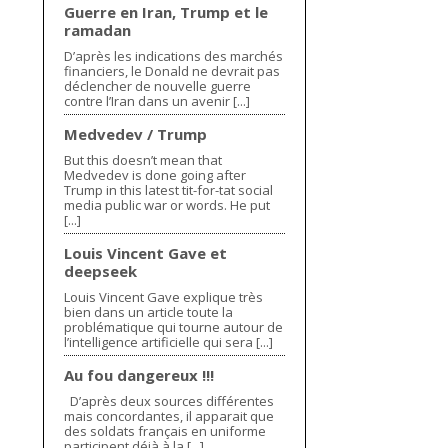
Guerre en Iran, Trump et le
ramadan
D’après les indications des marchés
financiers, le Donald ne devrait pas
déclencher de nouvelle guerre
contre l’Iran dans un avenir [...]
Medvedev / Trump
But this doesn’t mean that
Medvedev is done going after
Trump in this latest tit-for-tat social
media public war or words. He put
[...]
Louis Vincent Gave et
deepseek
Louis Vincent Gave explique très
bien dans un article toute la
problématique qui tourne autour de
l’intelligence artificielle qui sera [...]
Au fou dangereux !!!
D’après deux sources différentes
mais concordantes, il apparait que
des soldats français en uniforme
participent déjà à la [...]