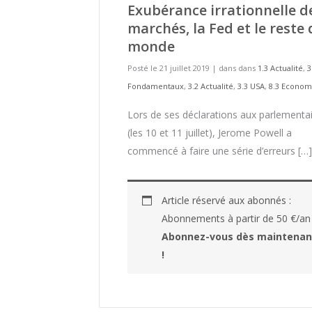
Exubérance irrationnelle d
marchés, la Fed et le reste
monde
Posté le 21 juillet 2019
|
dans dans
1.3 Actualité
,
3
Fondamentaux
,
3.2 Actualité
,
3.3 USA
,
8.3 Econom
Lors de ses déclarations aux parlementa
(les 10 et 11 juillet), Jerome Powell a
commencé à faire une série d’erreurs […]
Article réservé aux abonnés :
Abonnements à partir de 50 €/an
Abonnez-vous dès maintenan
!