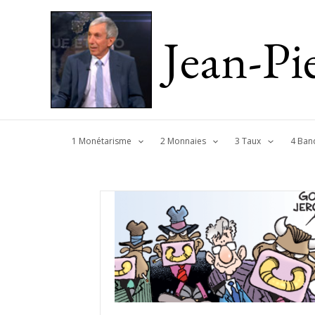
Jean-P
1 Monétarisme
2 Monnaies
3 Taux
4 Ban