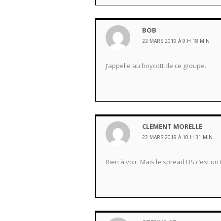
BOB
22 MARS 2019 À 9 H 18 MIN
J’appelle au boycott de ce groupe.
CLEMENT MORELLE
22 MARS 2019 À 10 H 31 MIN
Rien à voir. Mais le spread US c’est un