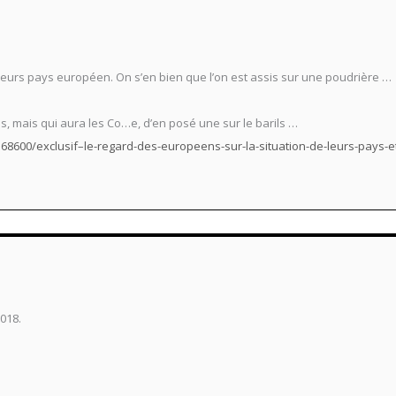
ieurs pays européen. On s’en bien que l’on est assis sur une poudrière …
s, mais qui aura les Co…e, d’en posé une sur le barils …
568600/exclusif–le-regard-des-europeens-sur-la-situation-de-leurs-pays-
018.