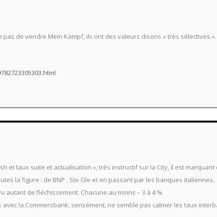
 pas de vendre Mein Kampf, ils ont des valeurs disons « très sélectives ».
9782723305303.html
ash et taux suite et actualisation », très instructif sur la City, il est marqua
tes la figure : de BNP , Ste Gle et en passant par les banques italiennes.
vu autant de fléchissement. Chacune au moins – 3 à 4 %.
avec la Commersbank, sensément, ne semble pas calmer les taux interba