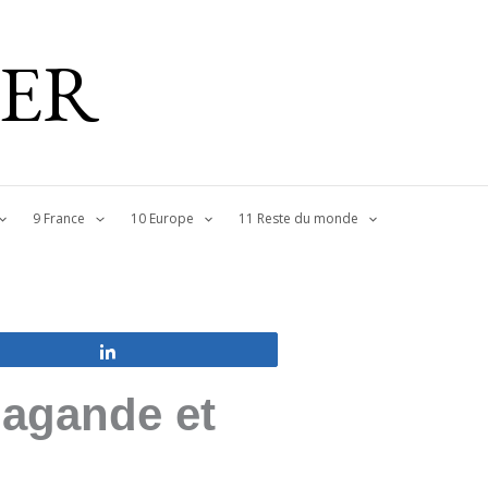
IER
9 France
10 Europe
11 Reste du monde
Partagez
pagande et