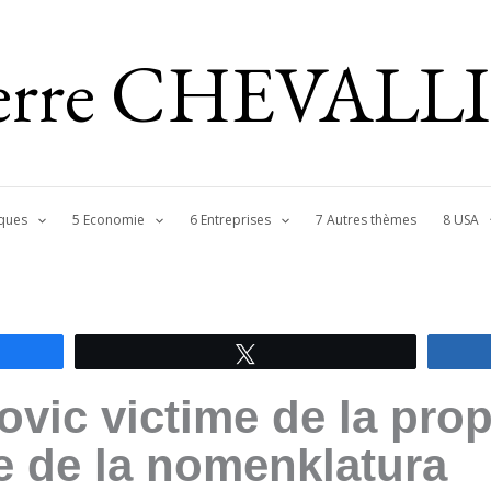
ierre CHEVALL
ques
5 Economie
6 Entreprises
7 Autres thèmes
8 USA
Tweetez
ovic victime de la pro
e de la nomenklatura