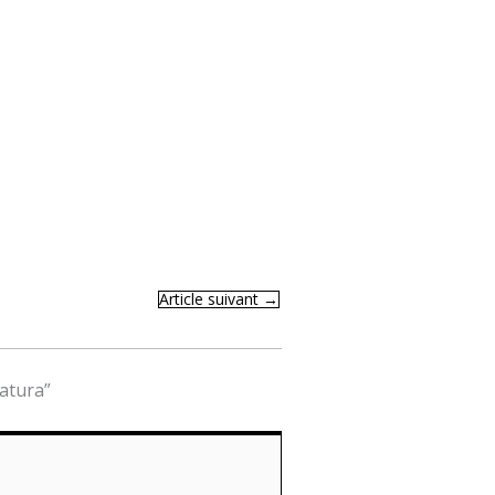
Article suivant
→
latura”