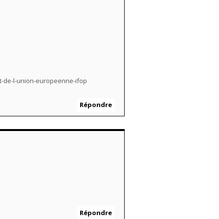
et-de-l-union-europeenne-ifop
Répondre
Répondre