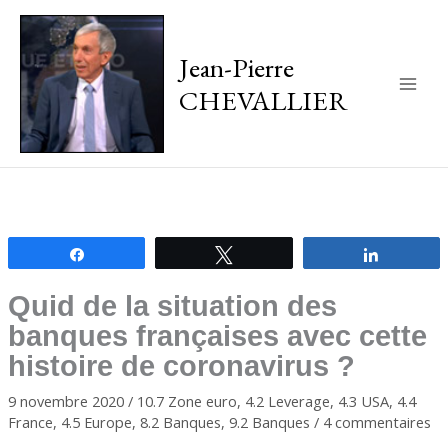
Jean-Pierre
CHEVALLIER
Main
Men
Partagez
Tweetez
Partagez
Quid de la situation des
banques françaises avec cette
histoire de coronavirus ?
9 novembre 2020
/
10.7 Zone euro
,
4.2 Leverage
,
4.3 USA
,
4.4
France
,
4.5 Europe
,
8.2 Banques
,
9.2 Banques
/
4 commentaires