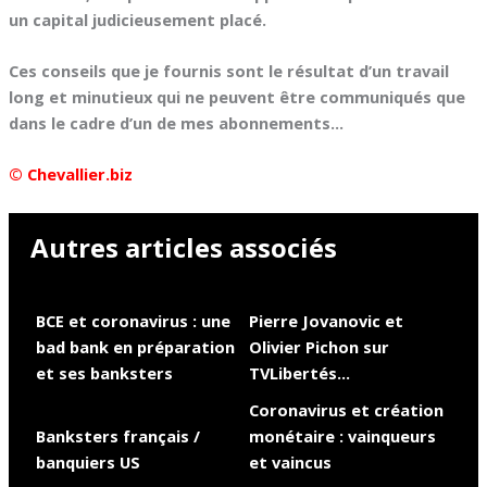
un capital judicieusement placé.
Ces conseils que je fournis sont le résultat d’un travail
long et minutieux qui ne peuvent être communiqués que
dans le cadre d’un de mes abonnements…
© Chevallier.biz
Autres articles associés
BCE et coronavirus : une
Pierre Jovanovic et
bad bank en préparation
Olivier Pichon sur
et ses banksters
TVLibertés…
Coronavirus et création
Banksters français /
monétaire : vainqueurs
banquiers US
et vaincus