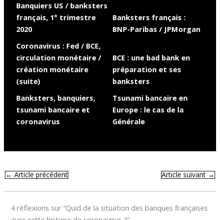
Banquiers US / banksters
français, 1° trimestre
Banksters français :
2020
BNP-Paribas / JPMorgan
Coronavirus : Fed / BCE,
circulation monétaire /
BCE : une bad bank en
création monétaire
préparation et ses
(suite)
banksters
Banksters, banquiers,
Tsunami bancaire en
tsunami bancaire et
Europe : le cas de la
coronavirus
Générale
←
Article précédent
Article suivant
→
4 réflexions sur “Quid de la situation des banques françaises
avec cette histoire de coronavirus ?”