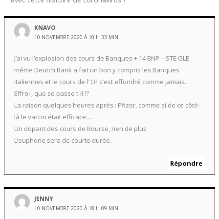
KNAVO
10 NOVEMBRE 2020 À 10 H 33 MIN
J’ai vu l’explosion des cours de Banques + 14 BNP – STE GLE
même Deutch Bank a fait un bon y compris les Banques
italiennes et le cours de l’ Or s’est effondré comme jamais.
Effroi , que se passe t-il !?
La raison quelques heures après : Pfizer, comme si de ce côté-
là le vaccin était efficace….
Un dopant des cours de Bourse, rien de plus
L’euphorie sera de courte durée.
Répondre
JENNY
10 NOVEMBRE 2020 À 18 H 09 MIN