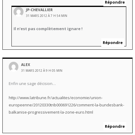
Répondre
JP-CHEVALLIER
31 MARS 2012 À 7 H 54 MIN
Il n’est pas complètement ignare !
Répondre
ALEX
31 MARS 2012 À 9 H 05 MIN
Enfin une sage décision…
http://www.latribune.fr/actualites/economie/union-
europeenne/20120330trib000691226/comment-la-bundesbank-
balkanise-progressivement-la-zone-euro.html
Répondre