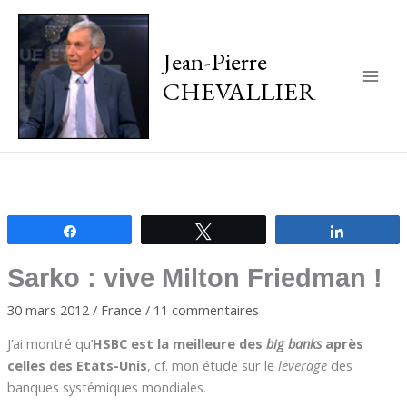
Jean-Pierre
CHEVALLIER
Main
Men
Partagez
Tweetez
Partagez
Sarko : vive Milton Friedman !
30 mars 2012
/
France
/
11 commentaires
J’ai montré qu’
HSBC est la meilleure des
big banks
après
celles des Etats-Unis
, cf. mon étude sur le
leverage
des
banques systémiques mondiales.