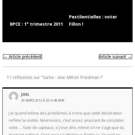
Pestilentielles : voter
BPCE : 1° trimestre 2011
Fillon !
←
Article précédent
Article suivant
→
11 réflexions sur “Sarko : vive Milton Friedman !”
JOEL
30 MARS 2012 À 20 H 48 MIN
J’ai quand même des problèmes à croire que cette déclaration
reflète la réalité. Néanmoins, c’est assez amusant de constater
cette…. fuite de capitaux, si j’ose dire, même s’il ne s’agit que du
montant indiqué. C’est assez pathétique d’ailleurs. Quand on