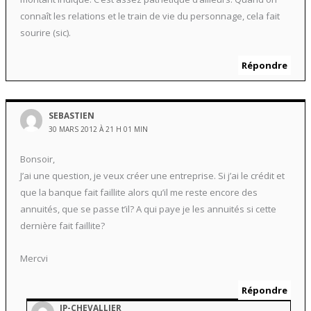
connaît les relations et le train de vie du personnage, cela fait
sourire (sic).
Répondre
SEBASTIEN
30 MARS 2012 À 21 H 01 MIN
Bonsoir,
J’ai une question, je veux créer une entreprise. Si j’ai le crédit et
que la banque fait faillite alors qu’il me reste encore des
annuités, que se passe t’il? A qui paye je les annuités si cette
dernière fait faillite?
Mercvi
Répondre
JP-CHEVALLIER