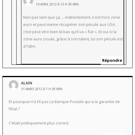
14 AVRIL 2012 À 13 H 30 MIN
Non pas tant que ça…. indirectement, il est hors zone
euro et peut meme récupérer son pécule aux USA…
c’est peut etre bien là bas qu’il va « fuir ». Et oui si la
zone euro croule, gràce à son talent, lui son pécule est
à l’abri.
Répondre
ALAIN
31 MARS 2012 À 7 H 30 MIN
Et pourquoi n’a t’il pas La Banque Postale qui a la garantie de
l’Etat ?
C’était politiquement plus correct.