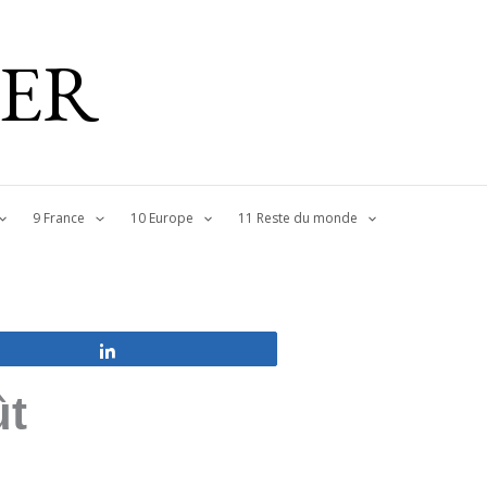
IER
9 France
10 Europe
11 Reste du monde
Partagez
ût