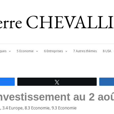
ierre CHEVALL
ques
5 Economie
6 Entreprises
7 Autres thèmes
8 USA
Tweetez
investissement au 2 ao
A
,
3.4 Europe
,
8.3 Economie
,
9.3 Economie