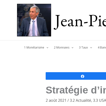
Jean-P
1 Monétarisme
2 Monnaies
3 Taux
4 Ban
Partagez
Stratégie d’
2 août 2021
/
3.2 Actualité
,
3.3 US