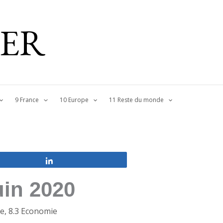
IER
9 France
10 Europe
11 Reste du monde
Partagez
uin 2020
re
,
8.3 Economie