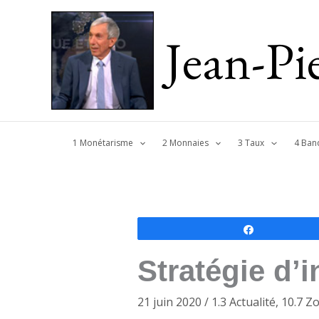
Jean-P
1 Monétarisme
2 Monnaies
3 Taux
4 Ban
Partagez
Stratégie d’
21 juin 2020
/
1.3 Actualité
,
10.7 Z