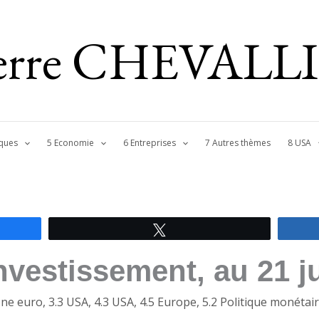
ierre CHEVALL
ques
5 Economie
6 Entreprises
7 Autres thèmes
8 USA
Tweetez
investissement, au 21 j
one euro
,
3.3 USA
,
4.3 USA
,
4.5 Europe
,
5.2 Politique monétai