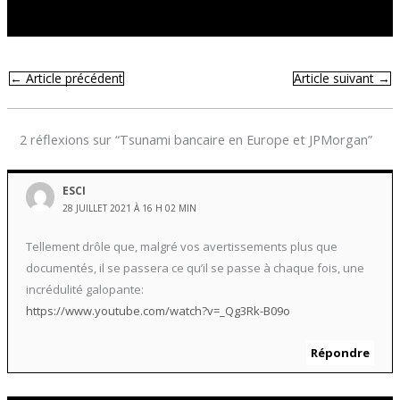
←
Article précédent
Article suivant
→
2 réflexions sur “Tsunami bancaire en Europe et JPMorgan”
ESCI
28 JUILLET 2021 À 16 H 02 MIN
Tellement drôle que, malgré vos avertissements plus que
documentés, il se passera ce qu’il se passe à chaque fois, une
incrédulité galopante:
https://www.youtube.com/watch?v=_Qg3Rk-B09o
Répondre