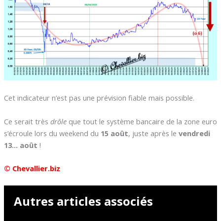
Cet indicateur n’est pas une prévision fiable mais possible.
Ce serait très
drôle
que tout le système bancaire de la zone euro
s’écroule lors du weekend du
15 août
, juste après le
vendredi
13… août
!
© Chevallier.biz
Autres articles associés