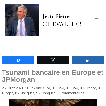
Jean-Pierre
CHEVALLIER
Main
Men
Partagez
Tweetez
Partagez
Tsunami bancaire en Europe et
JPMorgan
25 juillet 2021
/
10.7 Zone euro
,
3.3 USA
,
4.3 USA
,
4.4 France
,
4.5
Europe
,
8.2 Banques
,
9.2 Banques
/
2 commentaires