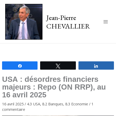
Jean-Pierre
CHEVALLIER
Main
Men
Partagez
Tweetez
Partagez
USA : désordres financiers
majeurs : Repo (ON RRP), au
16 avril 2025
16 avril 2025
/
4.3 USA
,
8.2 Banques
,
8.3 Economie
/
1
commentaire