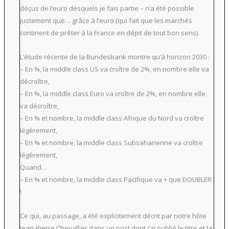
déçus de l’euro desquels je fais partie – n’a été possible
justement que… grâce à l’euro (qui fait que les marchés
continent de prêter à la France en dépit de tout bon sens).
L’étude récente de la Bundesbank montre qu’à horizon 2030 :
– En %, la middle class US va croître de 2%, en nombre elle va
décroître,
– En %, la middle class Euro va croître de 2%, en nombre elle
va décroître,
– En % et nombre, la middle class Afrique du Nord va croître
légèrement,
– En % et nombre, la middle class Subsaharienne va croître
légèrement,
Quand…
– En % et nombre, la middle class Pacifique va + que DOUBLER
!
Ce qui, au passage, a été explicitement décrit par notre hôte
Jean-Pierre Chevallier dans un post dont j’ai oublié le titre et la