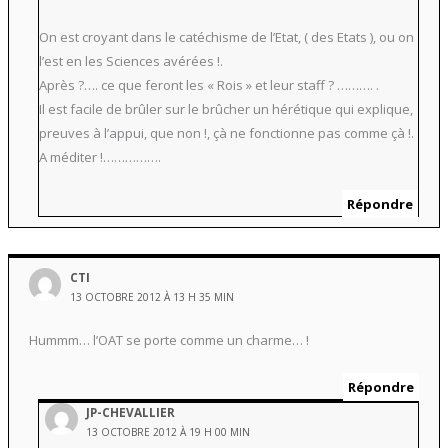
On est croyant dans le catéchisme de l’Etat, ( des Etats ), ou on
l’est en les Sciences avérées !.
Après ?…. ce que feront les « Rois » et leur staff ? ………. .
Il est facile de brûler sur le brûcher un hérétique qui explique,
preuves à l’appui, que non !, çà ne fonctionne pas comme çà !.
A méditer !…………….
Répondre
CTI
13 OCTOBRE 2012 À 13 H 35 MIN
Hummm… l’OAT se porte comme un charme… !
Répondre
JP-CHEVALLIER
13 OCTOBRE 2012 À 19 H 00 MIN