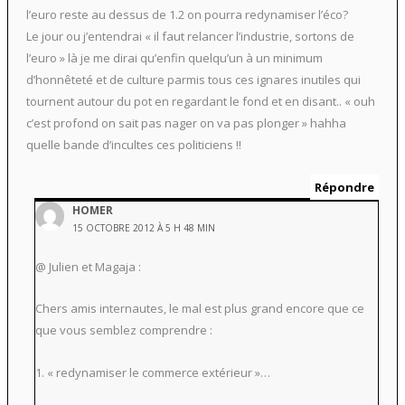
l’euro reste au dessus de 1.2 on pourra redynamiser l’éco?
Le jour ou j’entendrai « il faut relancer l’industrie, sortons de
l’euro » là je me dirai qu’enfin quelqu’un à un minimum
d’honnêteté et de culture parmis tous ces ignares inutiles qui
tournent autour du pot en regardant le fond et en disant.. « ouh
c’est profond on sait pas nager on va pas plonger » hahha
quelle bande d’incultes ces politiciens !!
Répondre
HOMER
15 OCTOBRE 2012 À 5 H 48 MIN
@ Julien et Magaja :
Chers amis internautes, le mal est plus grand encore que ce
que vous semblez comprendre :
1. « redynamiser le commerce extérieur »…