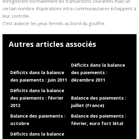
enregistrent normalement les transactions courantes mais un
certain nombre d’opérations intra-communautaires échappent à
leur contrôle.
C’est avancer les yeux fermés au bord du gouffre.
Autres articles associés
Déficits dans la balance
Déficits dans la balance
des paiements :
des paiements : juin 2011
décembre 2011
Déficits dans la balance
des paiements : février
Balance des paiements :
2012
juillet (France)
Balance des paiements :
Balance des paiements :
octobre
février, euro fort létal
Déficits dans la balance