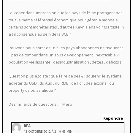
J’ai cependant l’impression que les pays de l’€ ne partagent pas
tous le même référentiel économique pour gérer la monnaie :
certains sont monétaristes , d’autres Keynisiens voir Marxiste . Y
a t il consensus au sein de la BCE ?
Pouvons nous sortir de l’€ ? Les pays abandonnes ne risquent t
il pas de tomber dans un sous développement. Inextricable ? (
population vieillissante , désindustrialisation , dettes , déficits ) .
Question plus égoïste : que faire de ses € : soutenir le système ,
acheter du USD , du Aud , du RMB , de l ‘or , des actions , du
property us ou asiatique ? .
Des milliards de questions …. Merci
Répondre
BFA
13 OCTOBRE 2012 À 21 H 45 MIN