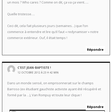
un mois ? Who cares ? Comme on dit, ça va ça vient…..
Quelle tristesse….
Ceci dit, cela fait plusieurs jours (semaines…) que l’on
commence à entendre et lire qu’il faut « redynamiser » notre
commerce extérieur. Ouf, il était temps !
Répondre
C'EST JEAN-BAPTISTE !
12 OCTOBRE 2012 À 23 H 42 MIN
Dans un monde sensé, on emprisonnerait sur le champs
Barroso (ex étudiant gauchiste activiste ayant été récupéré et
formé par la …), Van Rompuy et toute leur clique !
Répondre