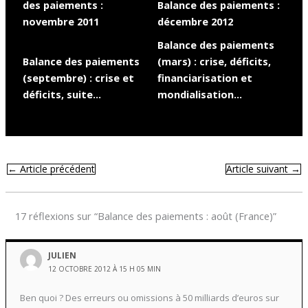
des paiements :
Balance des paiements :
novembre 2011
décembre 2012
Balance des paiements
Balance des paiements
(mars) : crise, déficits,
(septembre) : crise et
financiarisation et
déficits, suite…
mondialisation…
←
Article précédent
Article suivant
→
17 réflexions sur “Balance des paiements : août (France)”
JULIEN
12 OCTOBRE 2012 À 15 H 05 MIN
Ben quoi ? Des erreurs ou omissions à 50 milliards d’euros sur