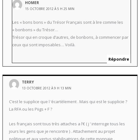
HOMER
15 OCTOBRE 2012 À 5 H 25 MIN
Les « bons bons » du Trésor Français sont à lire comme les
« bonbons » du Trésor…
Trésor qui en croque d’autres, de bonbons, à commencer par
ceux qui sont imposables… Voilà.
Répondre
TERRY
13 OCTOBRE 2012 À 9 H 13 MIN
C’est le supplice que l ‘écartèlement . Mais qui est le supplicie ?
La RFA ou les Piigs + F ?
Les français sont tous très attaches a l’€ ( j ‘ interroge tous les
jours les gens que je rencontre ) . Attachement au projet
politique et aux vertus stabilisatrices de cette monnaie .