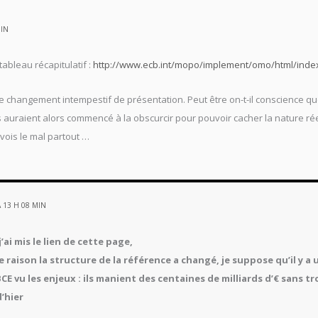
MIN
tableau récapitulatif :
http://www.ecb.int/mopo/implement/omo/html/index
 ce changement intempestif de présentation. Peut être on-t-il conscience
s auraient alors commencé à la obscurcir pour pouvoir cacher la nature réel
 vois le mal partout …
 13 H 08 MIN
j’ai mis le lien de cette page,
lle raison la structure de la référence a changé, je suppose qu’il y
CE vu les enjeux : ils manient des centaines de milliards d’€ sans 
d’hier