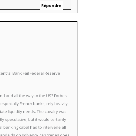
Répondre
entral Bank Fail Federal Reserve
and and all the way to the US? Forbes
especially French banks, rely heavily
ate liquidity needs. The cavalry was
y speculative, but it would certainly
al banking cabal had to intervene all
ty bandaids on solvency gangrenes does