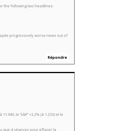
er the following two headlines:
espite progressively worse news out of
Répondre
1.940, le ‘S&P’ +3,2% (à 1.233) et le
llu que 4 séances pour effacer la