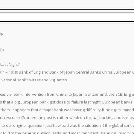
MIN
fo.
Last Night?
11 – 10:40 Bank of England Bank of Japan Central Banks China European C
ational Bank Switzerland Vigilantes
entral bank intervention from China, to Japan, Switzerland, the ECB, Engl
 that a big European bank got close to failure last night. European banks, 
ets. It appears that a major bank was having difficulty funding its immedi
l rescue. » Granted the post is rather weak on factual backing and is mostl
to our original question: just how bad was the situation if the global centr
g told to the general public? Lastly, and most important, slapping liquidi