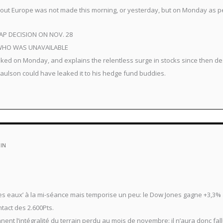
il out Europe was not made this morning, or yesterday, but on Monday as p
P DECISION ON NOV. 28
 WHO WAS UNAVAILABLE
eaked on Monday, and explains the relentless surge in stocks since then d
Paulson could have leaked it to his hedge fund buddies.
MIN
s eaux’ à la mi-séance mais temporise un peu: le Dow Jones gagne +3,3% à 1
tact des 2.600Pts.
nent l’intégralité du terrain perdu au mois de novembre: il n’aura donc fa