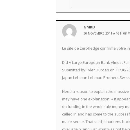
GMRB
30 NOVEMBRE 2011 À 16 H 08 
Le site de zérohedge confirme votre in
Did A Large European Bank Almost Fail 
Submitted by Tyler Durden on 11/30/20
Japan Lehman Lehman Brothers Swiss N
Need a reason to explain the massive c
may have one explanation: « It appears
on funding in the wholesale money mark
called in and has come to the successfu
make sense. That said, it harkens back 
over again, and just what was not bein