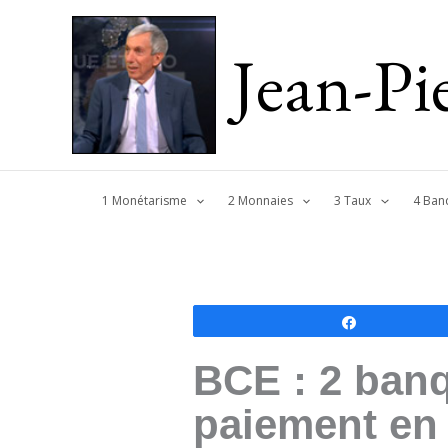
Jean-P
1 Monétarisme
2 Monnaies
3 Taux
4 Ban
Partagez
BCE : 2 ban
paiement en