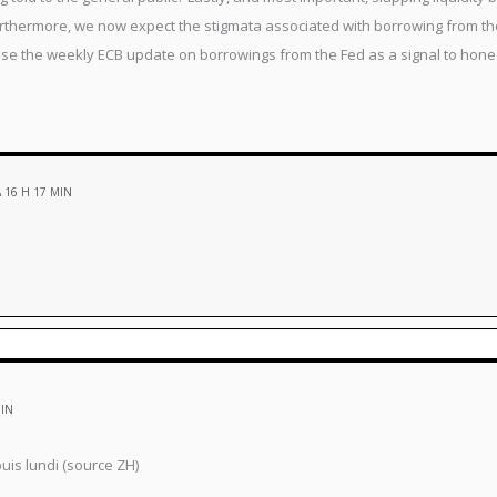
urthermore, we now expect the stigmata associated with borrowing from t
se the weekly ECB update on borrowings from the Fed as a signal to hone i
 16 H 17 MIN
MIN
is lundi (source ZH)