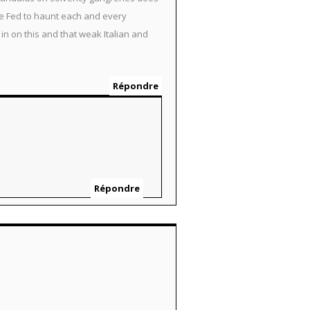
he Fed to haunt each and every
n on this and that weak Italian and
Répondre
Répondre