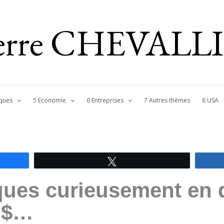
ierre CHEVALL
ques
5 Economie
6 Entreprises
7 Autres thèmes
8 USA
Tweetez
ques curieusement en 
 $…