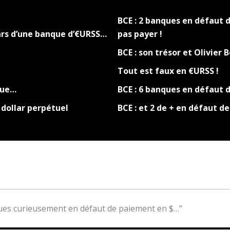
BCE : 2 banques en défaut 
ars d’une banque d’€URSS…
pas payer !
BCE : son trésor et Olivier 
Tout est faux en €URSS !
que…
BCE : 6 banques en défaut d
 dollar perpétuel
BCE : et 2 de + en défaut d
nques curieusement en défaut de paiement en $…”