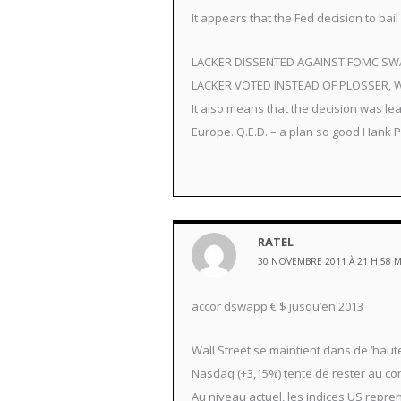
It appears that the Fed decision to ba
LACKER DISSENTED AGAINST FOMC SWA
LACKER VOTED INSTEAD OF PLOSSER,
It also means that the decision was l
Europe. Q.E.D. – a plan so good Hank 
RATEL
30 NOVEMBRE 2011 À 21 H 58 
accor dswapp € $ jusqu’en 2013
Wall Street se maintient dans de ‘haute
Nasdaq (+3,15%) tente de rester au con
Au niveau actuel, les indices US repren