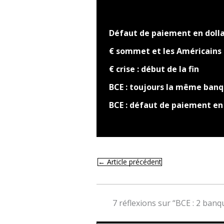
Défaut de paiement en doll
€ sommet et les Américains
€ crise : début de la fin
BCE : toujours la même ban
BCE : défaut de paiement en
←
Article précédent
7 réflexions sur “BCE : 2 ba