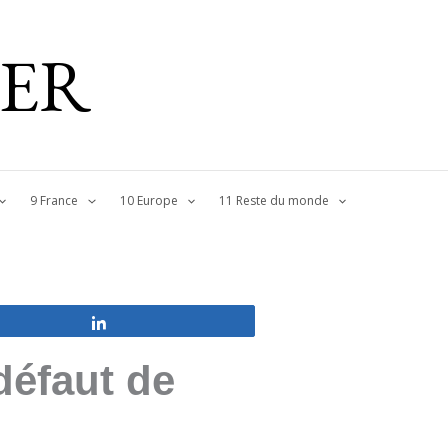
IER
9 France
10 Europe
11 Reste du monde
Partagez
défaut de