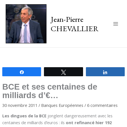
Jean-Pierre
CHEVALLIER
Main
Men
Partagez
Tweetez
Partagez
BCE et ses centaines de
milliards d’€…
30 novembre 2011
/
Banques Européennes
/
6 commentaires
Les dingues de la BCE
jonglent dangereusement avec les
centaines de milliards d’euros : ils
ont refinancé hier 192