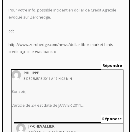
Pour votre info, possible incident en dollar de Crédit Agricole
évoqué sur Zérohedge.
cdt
http://www.zerohedge.com/news/dollar-libor-market-hints-
credit-agricole-was-bank-x
Répondre
PHILIPPE
3 DÉCEMBRE 2011 À 17 H 02 MIN
Bonsoir,
L’article de ZH est daté de JANVIER 2011…
Répondre
JP-CHEVALLIER