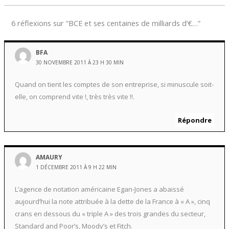
6 réflexions sur “BCE et ses centaines de milliards d’€…”
BFA
30 NOVEMBRE 2011 À 23 H 30 MIN
Quand on tient les comptes de son entreprise, si minuscule soit-
elle, on comprend vite !, très très vite !!.
Répondre
AMAURY
1 DÉCEMBRE 2011 À 9 H 22 MIN
L’agence de notation américaine Egan-Jones a abaissé
aujourd’hui la note attribuée à la dette de la France à « A », cinq
crans en dessous du « triple A » des trois grandes du secteur,
Standard and Poor’s, Moody’s et Fitch.