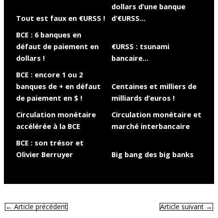
dollars d’une banque
Tout est faux en €URSS !
d’€URSS…
BCE : 6 banques en
défaut de paiement en
€URSS : tsunami
dollars !
bancaire…
BCE : encore 1 ou 2
banques de + en défaut
Centaines et milliers de
de paiement en $ !
milliards d’euros !
Circulation monétaire
Circulation monétaire et
accélérée à la BCE
marché interbancaire
BCE : son trésor et
Olivier Berruyer
Big bang des big banks
←
Article précédent
Article suivant
→