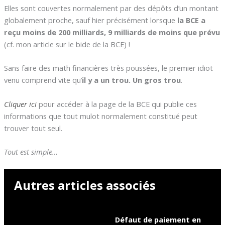
Elles sont couvertes normalement par des dépôts d’un montant
globalement proche, sauf hier précisément lorsque
la BCE a
reçu moins de 200 milliards, 9 milliards de moins que prévu
(cf. mon article sur le bide de la BCE) !
Sans faire des math financières très poussées, le premier idiot
venu comprend vite qu’
il y a un trou. Un gros trou
.
Cliquer ici
pour accéder à la page de la BCE qui publie ces
informations que tout mulot normalement constitué peut
trouver tout seul.
Tout est simple…
Autres articles associés
Défaut de paiement en