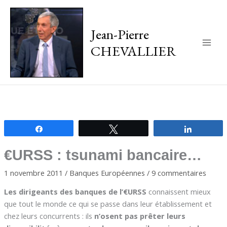
Jean-Pierre
CHEVALLIER
Main
Men
Partagez
Tweetez
Partagez
€URSS : tsunami bancaire…
1 novembre 2011
/
Banques Européennes
/
9 commentaires
Les dirigeants des banques de l’€URSS
connaissent mieux
que tout le monde ce qui se passe dans leur établissement et
chez leurs concurrents : ils
n’osent pas prêter leurs