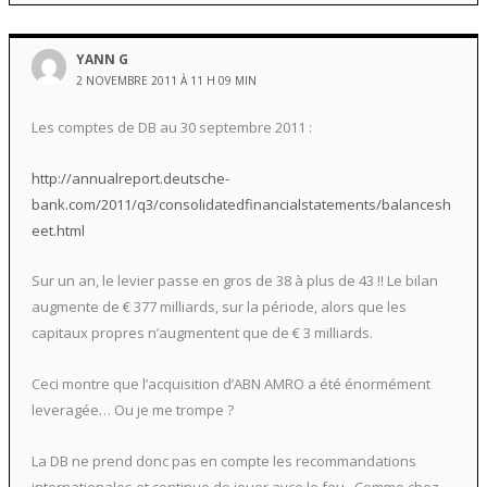
YANN G
2 NOVEMBRE 2011 À 11 H 09 MIN
Les comptes de DB au 30 septembre 2011 :
http://annualreport.deutsche-
bank.com/2011/q3/consolidatedfinancialstatements/balancesh
eet.html
Sur un an, le levier passe en gros de 38 à plus de 43 !! Le bilan
augmente de € 377 milliards, sur la période, alors que les
capitaux propres n’augmentent que de € 3 milliards.
Ceci montre que l’acquisition d’ABN AMRO a été énormément
leveragée… Ou je me trompe ?
La DB ne prend donc pas en compte les recommandations
internationales et continue de jouer avce le feu.. Comme chez