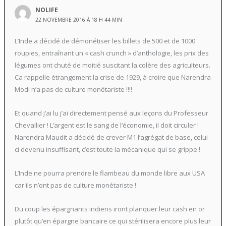
NOLIFE
22 NOVEMBRE 2016 À 18 H 44 MIN
L’Inde a décidé de démonétiser les billets de 500 et de 1000
roupies, entraînant un « cash crunch » d’anthologie, les prix des
légumes ont chuté de moitié suscitant la colère des agriculteurs.
Ca rappelle étrangement la crise de 1929, à croire que Narendra
Modi n’a pas de culture monétariste !!!!
Et quand j’ai lu j’ai directement pensé aux leçons du Professeur
Chevallier ! L’argent est le sang de l’économie, il doit circuler !
Narendra Maudit a décidé de crever M1 l’agrégat de base, celui-
ci devenu insuffisant, c’est toute la mécanique qui se grippe !
L’Inde ne pourra prendre le flambeau du monde libre aux USA
car ils n’ont pas de culture monétariste !
Du coup les épargnants indiens iront planquer leur cash en or
plutôt qu’en épargne bancaire ce qui stérilisera encore plus leur