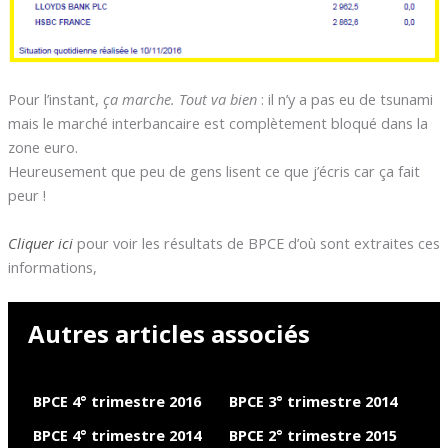
Pour l’instant,
ça marche. Tout va bien
: il n’y a pas eu de tsunami
mais le marché interbancaire est complètement bloqué dans la
zone euro.
Heureusement que peu de gens lisent ce que j’écris car ça fait
peur !
Cliquer ici
pour voir les résultats de BPCE d’où sont extraites ces
informations,
Autres articles associés
BPCE 4° trimestre 2016
BPCE 3° trimestre 2014
BPCE 4° trimestre 2014
BPCE 2° trimestre 2015