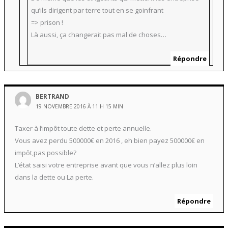
qu’ils dirigent par terre tout en se goinfrant
=> prison !
Là aussi, ça changerait pas mal de choses…
Répondre
BERTRAND
19 NOVEMBRE 2016 À 11 H 15 MIN
Taxer à l’impôt toute dette et perte annuelle.
Vous avez perdu 500000€ en 2016 , eh bien payez 500000€ en
impôt,pas possible?
L’état saisi votre entreprise avant que vous n’allez plus loin
dans la dette ou La perte.
Répondre