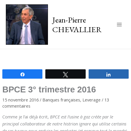
Jean-Pierre
CHEVALLIER
Main
Men
Partagez
Tweetez
Partagez
BPCE 3° trimestre 2016
15 novembre 2016
/
Banques françaises
,
Leverage
/
13
commentaires
Comme je l’ai déjà écrit,
BPCE est l’usine à gaz créée par le
principal collaborateur de notre histrion ignare qui utilise certains
de ses tuyaux pour enduire les analystes (et presque tout le monde)