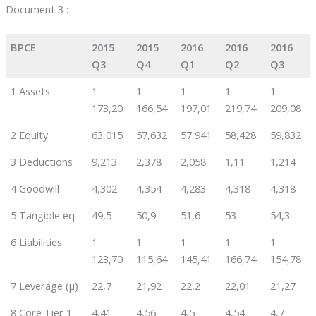
Document 3 :
BPCE
2015
2015
2016
2016
2016
Q3
Q4
Q1
Q2
Q3
1 Assets
1
1
1
1
1
173,20
166,54
197,01
219,74
209,08
2 Equity
63,015
57,632
57,941
58,428
59,832
3 Deductions
9,213
2,378
2,058
1,11
1,214
4 Goodwill
4,302
4,354
4,283
4,318
4,318
5 Tangible eq
49,5
50,9
51,6
53
54,3
6 Liabilities
1
1
1
1
1
123,70
115,64
145,41
166,74
154,78
7 Leverage (µ)
22,7
21,92
22,2
22,01
21,27
8 Core Tier 1
4,41
4,56
4,5
4,54
4,7