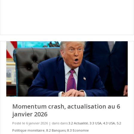
Momentum crash, actualisation au 6
janvier 2026
Posté le 6 janvier 2026
|
dans dans
3.2 Actualité
,
3.3 USA
,
4.3 USA
,
5.2
Politique monétaire
,
8.2 Banques
,
8.3 Economie