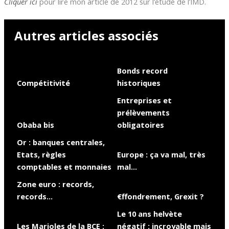
Cliquer ici
pour lire mon article de 2012 sur l’étude de l’IMD.
Autres articles associés
Bonds record
Compétitivité
historiques
Entreprises et
prélèvements
Obaba bis
obligatoires
Or : banques centrales,
Etats, règles
Europe : ça va mal, très
comptables et monnaies
mal…
Zone euro : records,
records…
€ffondrement, Grexit ?
Le 10 ans helvète
Les Marioles de la BCE :
négatif : incroyable mais