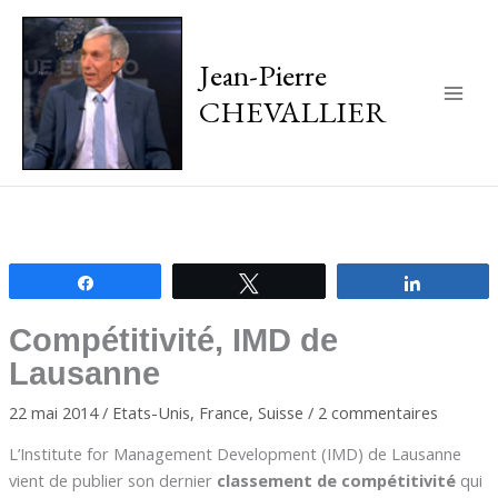
Jean-Pierre
CHEVALLIER
Main
Men
Partagez
Tweetez
Partagez
Compétitivité, IMD de
Lausanne
22 mai 2014
/
Etats-Unis
,
France
,
Suisse
/
2 commentaires
L’Institute for Management Development (IMD) de Lausanne
vient de publier son dernier
classement de compétitivité
qui