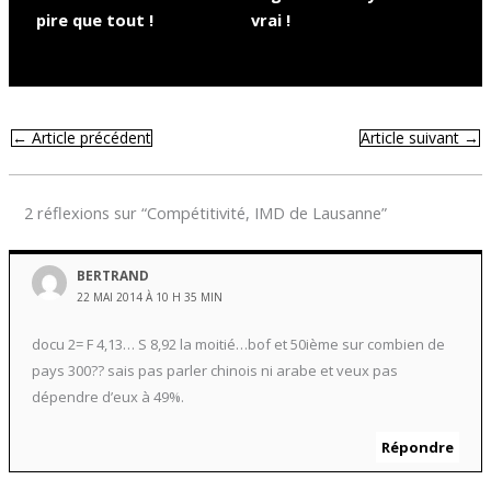
pire que tout !
vrai !
←
Article précédent
Article suivant
→
2 réflexions sur “Compétitivité, IMD de Lausanne”
BERTRAND
22 MAI 2014 À 10 H 35 MIN
docu 2= F 4,13… S 8,92 la moitié…bof et 50ième sur combien de
pays 300?? sais pas parler chinois ni arabe et veux pas
dépendre d’eux à 49%.
Répondre