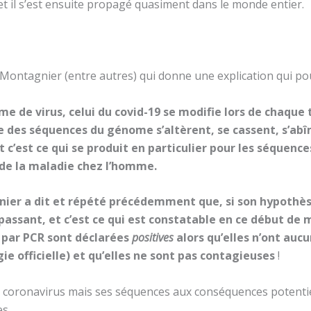
et il s’est ensuite propagé quasiment dans le monde entier.
 Montagnier (entre autres) qui donne une explication qui pou
de virus, celui du covid-19 se modifie lors de chaque t
que des séquences du génome s’altèrent, se cassent, s’ab
 c’est ce qui se produit en particulier pour les séquence
 de la maladie chez l’homme.
ier a dit et répété précédemment que, si son hypothèse
 passant, et c’est ce qui est constatable en ce début d
r par PCR sont déclarées
positives
alors qu’elles n’ont au
ie officielle) et qu’elles ne sont pas contagieuses
!
e coronavirus mais ses séquences aux conséquences potentie
s.