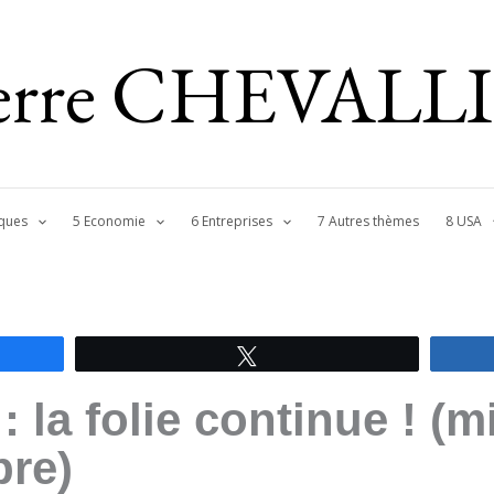
ierre CHEVALL
ques
5 Economie
6 Entreprises
7 Autres thèmes
8 USA
Tweetez
 la folie continue ! (m
bre)