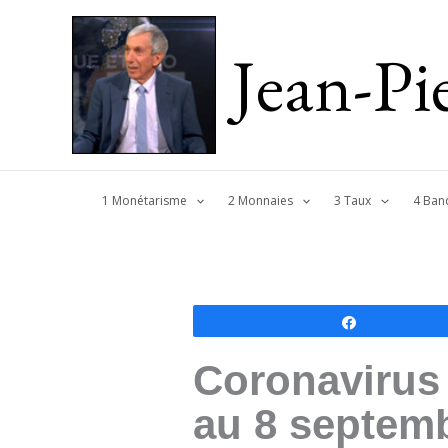
Jean-P
1 Monétarisme
2 Monnaies
3 Taux
4 Ban
Partagez
Coronavirus :
au 8 septem