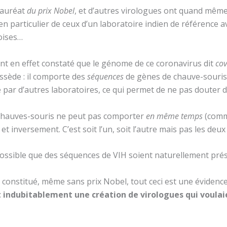
 lauréat
du prix Nobel
, et d’autres virologues ont quand même
en particulier de ceux d’un laboratoire indien de référence av
oises…
ont en effet constaté que le génome de ce coronavirus dit
cov
ssède : il comporte des
séquences
de gènes de chauve-souris,
 par d’autres laboratoires, ce qui permet de ne pas douter de 
s chauves-souris ne peut pas comporter
en même temps
(comm
et inversement. C’est soit l’un, soit l’autre mais pas les de
mpossible que des séquences de VIH soient naturellement pré
constitué, même sans prix Nobel, tout ceci est une évidenc
 indubitablement une création de virologues qui voulai