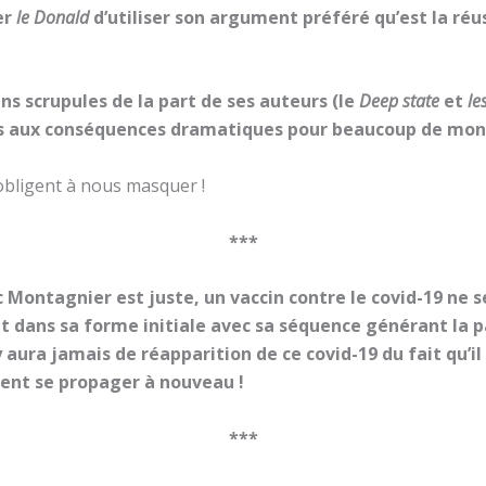
er
le Donald
d’utiliser son argument préféré qu’est la r
s scrupules de la part de ses auteurs (le
Deep state
et
le
is aux conséquences dramatiques pour beaucoup de mo
obligent à nous masquer !
***
c Montagnier est juste, un vaccin contre le covid-19 ne 
dans sa forme initiale avec sa séquence générant la par
y aura jamais de réapparition de ce covid-19 du fait qu’il
issent se propager à nouveau !
***