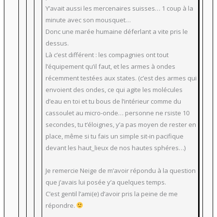
Y’avait aussi les mercenaires suisses… 1 coup à la
minute avec son mousquet…
Donc une marée humaine déferlant a vite pris le
dessus.
Là c’est différent : les compagnies ont tout
l’équipement qu’il faut, et les armes à ondes
récemment testées aux states. (c’est des armes qui
envoient des ondes, ce qui agite les molécules
d’eau en toi et tu bous de l’intérieur comme du
cassoulet au micro-onde… personne ne rsiste 10
secondes, tu t’éloignes, y’a pas moyen de rester en
place, même si tu fais un simple sit-in pacifique
devant les haut_lieux de nos hautes sphéres…)
Je remercie Neige de m’avoir répondu à la question
que j’avais lui posée y’a quelques temps.
C’est gentil l’ami(e) d’avoir pris la peine de me
répondre.