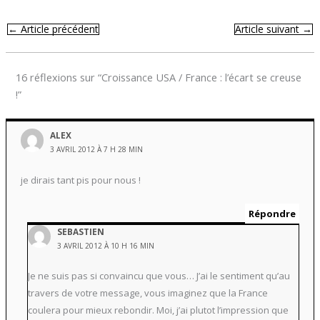
←
Article précédent
Article suivant
→
16 réflexions sur “Croissance USA / France : l’écart se creuse
!”
ALEX
3 AVRIL 2012 À 7 H 28 MIN
je dirais tant pis pour nous !
Répondre
SEBASTIEN
3 AVRIL 2012 À 10 H 16 MIN
Je ne suis pas si convaincu que vous… J’ai le sentiment qu’au
travers de votre message, vous imaginez que la France
coulera pour mieux rebondir. Moi, j’ai plutot l’impression que