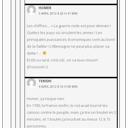
HOMER
3 AVRIL 2012 À 20 H 41 MIN
Les chiffres… « La guerre civile est pour demain !
Quittez les pays où circulent les armes ! Les
principales puissances économiques sont au bord
de la faillite ! L’Allemagne ne peut plus placer sa
dette ! …
Et tôt ou tard, c’est sûr, on va tous mourir!
(D’oooooh !)
TENSHI
4 AVRIL 2012 À 16 H 58 MIN
Homer, ça risque rien.
En 1790, la France (enfin, le roi) avait tourné les
canons contre le peuple, mais ça tire un boulet en 2
minutes, et 1 boulet ça touchait au mieux 12 à 15
personnes.