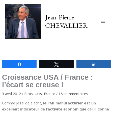
Jean-Pierre
CHEVALLIER
Main
Men
Partagez
Tweetez
Partagez
Croissance USA / France :
l’écart se creuse !
3 avril 2012
/
Etats-Unis
,
France
/
16 commentaires
Comme je l’ai déjà écrit,
le PMI manufacturier est un
excellent indicateur de l’activité économique car il donne